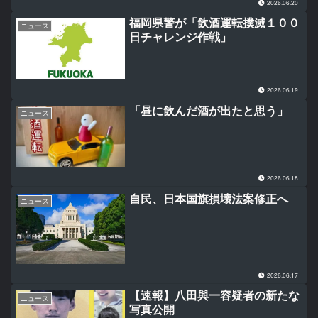
2026.06.20
福岡県警が「飲酒運転撲滅１００
ニュース
日チャレンジ作戦」
2026.06.19
「昼に飲んだ酒が出たと思う」
ニュース
2026.06.18
自民、日本国旗損壊法案修正へ
ニュース
2026.06.17
【速報】八田與一容疑者の新たな
ニュース
写真公開