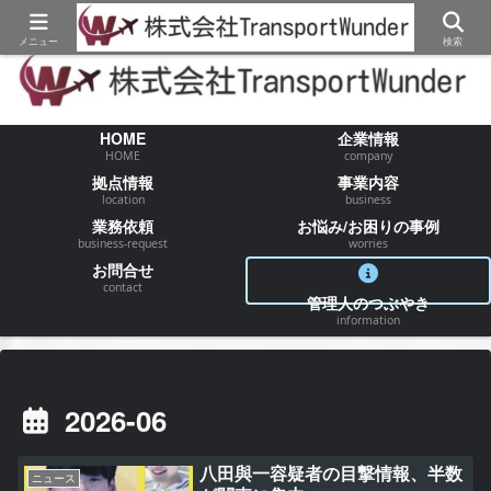
【物流/運送/配送】でお困りの事が御座いましたらお気軽にご相談ください
メニュー
検索
HOME
企業情報
HOME
company
拠点情報
事業内容
location
business
業務依頼
お悩み/お困りの事例
business-request
worries
お問合せ
contact
管理人のつぶやき
information
2026-06
八田與一容疑者の目撃情報、半数
ニュース