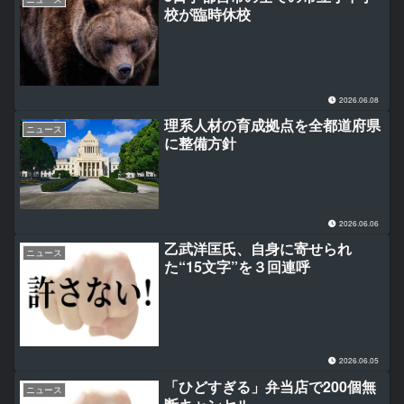
校が臨時休校
2026.06.08
理系人材の育成拠点を全都道府県
ニュース
に整備方針
2026.06.06
乙武洋匡氏、自身に寄せられ
ニュース
た“15文字”を３回連呼
2026.06.05
「ひどすぎる」弁当店で200個無
ニュース