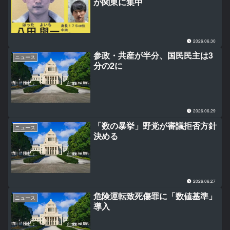
が関東に集中
2026.06.30
参政・共産が半分、国民民主は3
ニュース
分の2に
2026.06.29
「数の暴挙」野党が審議拒否方針
ニュース
決める
2026.06.27
危険運転致死傷罪に「数値基準」
ニュース
導入