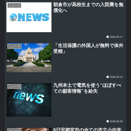
朝倉市が高校生までの入院費を無
ニュース
償化へ
2026.06.11
「生活保護の外国人が無料で体外
ニュース
受精」
2026.06.10
九州本土で電気を使う“ほぼすべ
ニュース
ての顧客情報”を紛失
2026.06.09
8日宇都宮市の全ての市立小中学
ニュース