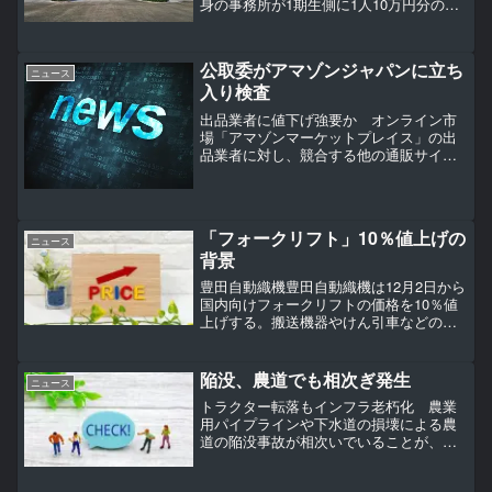
身の事務所が1期生側に1人10万円分の商
品券を配っていたことを認めたうえで、
「会食のお土産代わりに、ご家族へのね
ぎらいなどの観点から、私自身のポケッ
公取委がアマゾンジャパンに立ち
トマネーで用意し...
ニュース
入り検査
出品業者に値下げ強要か オンライン市
場「アマゾンマーケットプレイス」の出
品業者に対し、競合する他の通販サイト
よりも価格を安く設定するよう強要した
疑いがあるとして、公正取引委員会は26
日、米インターネット通販大手アマゾン
の日本法人「アマゾンジ...
「フォークリフト」10％値上げの
ニュース
背景
豊田自動織機豊田自動織機は12月2日から
国内向けフォークリフトの価格を10％値
上げする。搬送機器やけん引車などの産
業機器も4―20％程度価格を引き上げる。
継続的な原価低減活動を進めてきたもの
の、原材料費や人件費などが上昇。仕入
陥没、農道でも相次ぎ発生
ニュース
れ先からの購入...
トラクター転落もインフラ老朽化 農業
用パイプラインや下水道の損壊による農
道の陥没事故が相次いでいることが、自
治体への取材で分かった。下水道の老朽
化に伴う道路陥没が問題となる中、農村