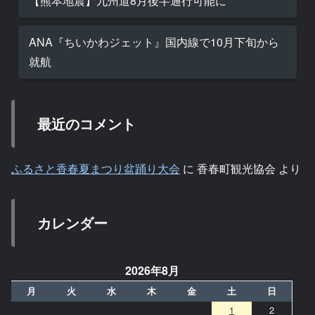
【熊本地震】九州道8月後半通行可能に
ANA『ちいかわジェット』国内線で10月下旬から
就航
最近のコメント
ふるさと香春夏まつり盆踊り大会
に
香春町観光協会
より
カレンダー
2026年8月
月
火
水
木
金
土
日
1
2