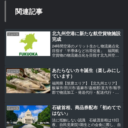
関連記事
北九州空港に新たな航空貨物施設
ニュース
完成
24時間空港のメリット生かし物流拠点化
目指す「半導体など出荷促進」 福岡航
空貨物の物流拠点化を目指す北九州空港
に、通関手続きなどを請け負うフォワー
ダー用の施設が完成しました。完成を祝
う竣工式には、運営主体で福岡市に本社
あたらないカキ誕生（楽しみにし
ニュース
を置く「エアーワールド...
ています）
福岡県【筑豊エリア】【北九州エリア】
飯塚市/田川市/嘉麻市/嘉穂郡/直方市/鞍手
郡で物流加工・発送代行・配送代行・商
品保管（坪貸し）・物流倉庫アウトソー
シング（委託）をお探しなら
TransportWunder（トランスポートヴンダ
石破首相、商品券配布「初めてで
ニュース
ー）へご依頼ください。
はない」
法に抵触しない認識 石破茂首相は13日
夜、自民党衆院1期生との会食に際し、自