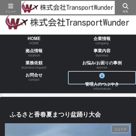
【物流/運送/配送】でお困りの事が御座いましたらお気軽にご相談ください
メニュー
検索
HOME
企業情報
HOME
company
拠点情報
事業内容
location
business
業務依頼
お悩み/お困りの事例
business-request
worries
お問合せ
contact
管理人のつぶやき
information
ふるさと香春夏まつり盆踊り大会
ニュース