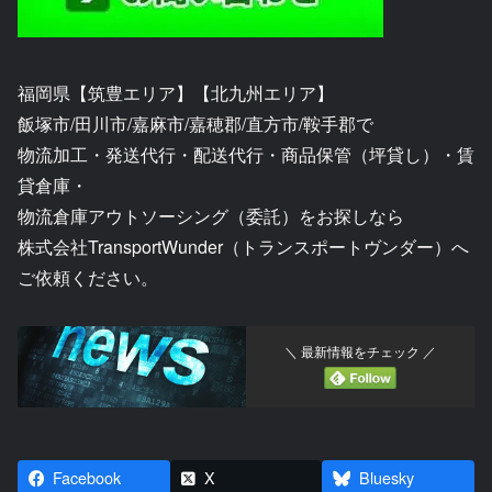
福岡県【筑豊エリア】【北九州エリア】
飯塚市/田川市/嘉麻市/嘉穂郡/直方市/鞍手郡で
物流加工・発送代行・配送代行・商品保管（坪貸し）・賃
貸倉庫・
物流倉庫アウトソーシング（委託）をお探しなら
株式会社TransportWunder（トランスポートヴンダー）へ
ご依頼ください。
＼ 最新情報をチェック ／
Facebook
X
Bluesky