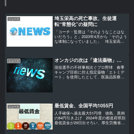
埼玉栄高の死亡事故、生徒運
ニュース
転“常態化”の疑問に
「コーチ・監督は『そのようなことはな
いだろう』と」2023年4月から「そのよう
な体制になっていました」 埼玉栄高の
グラウンドで男子生徒3人が乗った車が横
転し、助手席に座っていた高校2年生の17
歳の生徒が死亡した事故で、同校を運営
オンカジの次は「違法薬物」…
する学校法人...
ニュース
現役選手の不祥事相次ぐプロ野球 春季
キャンプ目前に控え指定薬物「エトミデ
ート」を使用したとして、医薬品医療機
器法違反の疑いでプロ野球広島の選手、
羽月隆太郎容疑者（25）＝広島市中区＝
が広島県警に逮捕された。プロ野球では
昨年、違法なオンライン...
最低賃金、全国平均1055円
ニュース
人手確保へ過去最大51円増 徳島、異例
の84円引き上げ 2024年度の都道府県別
最低賃金が29日出そろい、厚生労働省が
発表した時給の全国平均は前年度比51円
増の1055円だった。【ひと目でわかる】