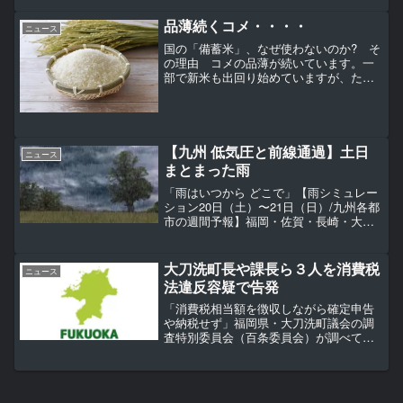
全国の最低賃金 引き上げ額は過去最
大。国が示...
品薄続くコメ・・・・
ニュース
国の「備蓄米」、なぜ使わないのか? そ
の理由 コメの品薄が続いています。一
部で新米も出回り始めていますが、たし
か国の「備蓄米」もあったはず。大阪府
の吉村洋文知事が政府に放出を要請する
など改めて注目されていますが、国は慎
重姿勢です。その理由を...
【九州 低気圧と前線通過】土日
ニュース
まとまった雨
「雨はいつから どこで」【雨シミュレー
ション20日（土）〜21日（日）/九州各都
市の週間予報】福岡・佐賀・長崎・大
分・熊本・宮崎・鹿児島「雨と週間天気
予報」■【低気圧と前線】土曜の夜に九州
を通過低気圧が前線を伴って、対馬海峡
大刀洗町長や課長ら３人を消費税
ニュース
と九州南部を進む...
法違反容疑で告発
「消費税相当額を徴収しながら確定申告
や納税せず」福岡県・大刀洗町議会の調
査特別委員会（百条委員会）が調べてい
る町の公金支出を巡る問題で、町民や元
町議でつくる「町政を正す会」が１７
日、中山哲志町長ら３人に対する消費税
法違反容疑などでの告発状を...