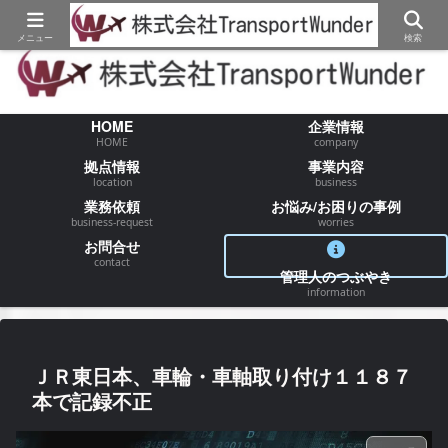
【物流/運送/配送】でお困りの事が御座いましたらお気軽にご相談ください
メニュー
検索
HOME
企業情報
HOME
company
拠点情報
事業内容
location
business
業務依頼
お悩み/お困りの事例
business-request
worries
お問合せ
contact
管理人のつぶやき
information
ＪＲ東日本、車輪・車軸取り付け１１８７
本で記録不正