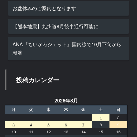
お盆休みのご案内となります
【熊本地震】九州道8月後半通行可能に
ANA『ちいかわジェット』国内線で10月下旬から
就航
投稿カレンダー
2026年8月
月
火
水
木
金
土
日
1
2
3
4
5
6
7
8
9
10
11
12
13
14
15
16