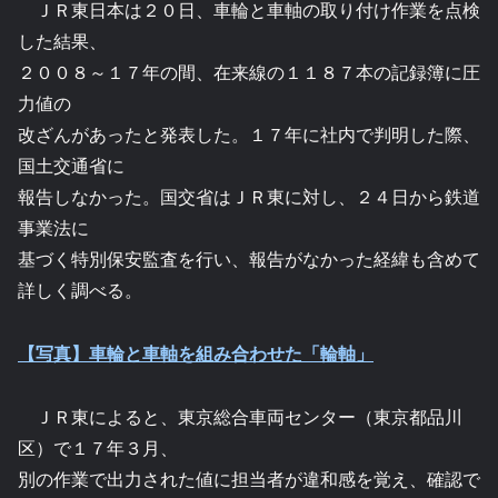
ＪＲ東日本は２０日、車輪と車軸の取り付け作業を点検
した結果、
２００８～１７年の間、在来線の１１８７本の記録簿に圧
力値の
改ざんがあったと発表した。１７年に社内で判明した際、
国土交通省に
報告しなかった。国交省はＪＲ東に対し、２４日から鉄道
事業法に
基づく特別保安監査を行い、報告がなかった経緯も含めて
詳しく調べる。
【写真】車輪と車軸を組み合わせた「輪軸」
ＪＲ東によると、東京総合車両センター（東京都品川
区）で１７年３月、
別の作業で出力された値に担当者が違和感を覚え、確認で