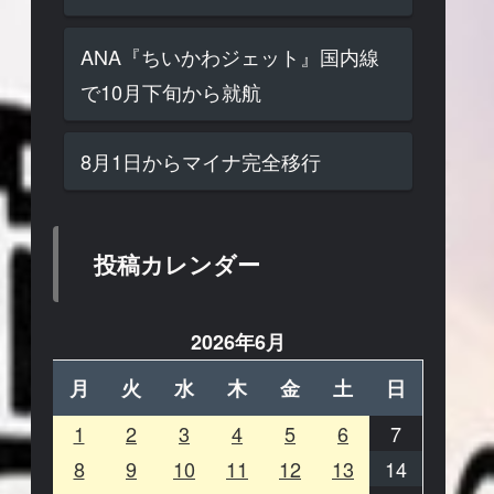
ANA『ちいかわジェット』国内線
で10月下旬から就航
8月1日からマイナ完全移行
投稿カレンダー
2026年6月
月
火
水
木
金
土
日
1
2
3
4
5
6
7
8
9
10
11
12
13
14