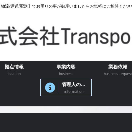
【物流/運送/配送】でお困りの事が御座いましたらお気軽にご相談くださ
拠点情報
事業内容
業務依頼
location
business
business-request
管理人のつぶやき
information