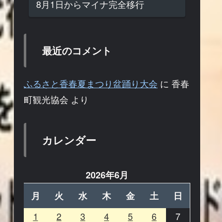
8月1日からマイナ完全移行
最近のコメント
ふるさと香春夏まつり盆踊り大会
に
香春
町観光協会
より
カレンダー
2026年6月
月
火
水
木
金
土
日
1
2
3
4
5
6
7