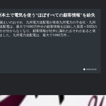
州本土で電気を使う“ほぼすべての顧客情報”を紛失
漏えいのおそれ 九州電力送配電が発表九州電力の子会社・九州
送配電は、最大で1090万件分の顧客情報を記録した装置＝SSDの
かが分からなくなり、顧客情報が社外に漏れたおそれがあると発
ました。九州電力送配電は、最大で1090万件...
2026.06.09