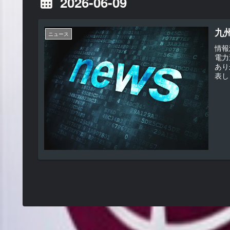
2026-06-09
九
ニュース
情報
電力
あり
表し