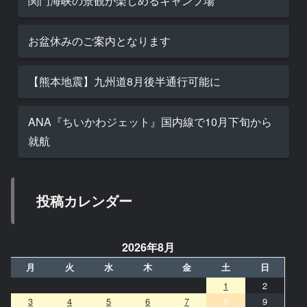
関門海峡の景観が楽しめるキャンプ場
お盆休みのご案内となります
【熊本地震】九州道8月後半通行可能に
ANA『ちいかわジェット』国内線で10月下旬から
就航
投稿カレンダー
2026年8月
月
火
水
木
金
土
日
1
2
3
4
5
6
7
8
9