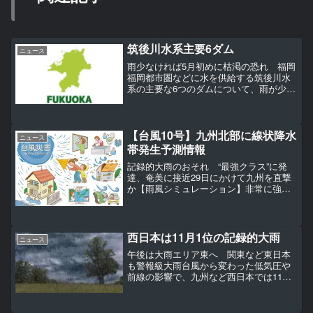
筑後川水系主要6ダム
ニュース
雨少なければ5月初めに枯渇の恐れ 福岡
福岡都市圏などに水を供給する筑後川水
系の主要な6つのダムについて、雨が少な
い状況が続けば、5月の初めにも枯渇する
見通しが示されました。九州地方整備局
によりますと、福岡都市圏などに水を供
給する筑後川水系の...
【台風10号】九州北部に線状降水
ニュース
帯発生予測情報
記録的大雨のおそれ “最強クラス”に発
達、奄美に接近29日にかけて九州を直撃
か【雨風シミュレーション】非常に強い
台風10号は、奄美地方にかなり接近して
おり、28日は発達しながら北上し、29日
にかけて九州南部に非常に強い勢力で接
近する見込みで...
西日本は11月1位の記録的大雨
ニュース
午後は大雨エリア東へ 関東など東日本
も警報級大雨台風から変わった低気圧や
前線の影響で、九州など西日本では11月1
位の記録的な大雨となっています。2日
(土)午後は、大雨エリアが西日本から東日
本へ移り、東海・北陸・関東などで警報