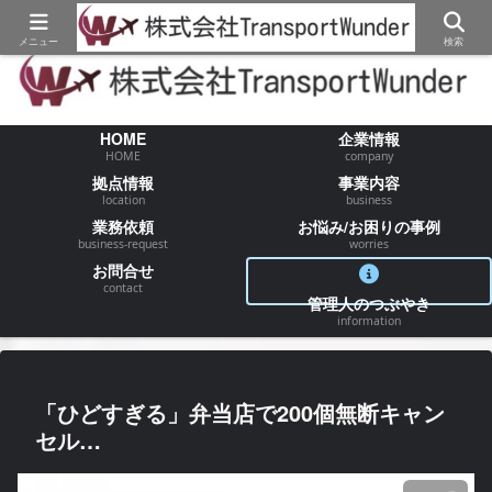
【物流/運送/配送】でお困りの事が御座いましたらお気軽にご相談ください
メニュー
検索
HOME
企業情報
HOME
company
拠点情報
事業内容
location
business
業務依頼
お悩み/お困りの事例
business-request
worries
お問合せ
contact
管理人のつぶやき
information
「ひどすぎる」弁当店で200個無断キャン
セル…