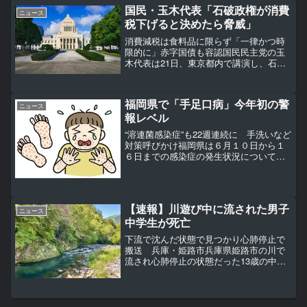
級大雨のおそれ。...
国民・玉木代表「石破政権が消費
ニュース
税下げると決めたら脅威」
消費減税は食料品に限らず「一律かつ時
限的に」赤字国債も容認国民民主党の玉
木代表は21日、東京都内で講演し、石破
政権が消費税を減税する方針を決めた場
合には「選挙的には脅威だ」との認識を
示した。講演の中で、玉木氏は「どうい
福岡県で「手足口病」今年初の警
う形であろうと、消費税...
ニュース
報レベル
“溶連菌感染症”も22週連続に 手洗いなど
対策呼びかけ福岡県は６月１０日から１
６日までの感染症の発生状況について発
表し、子供を中心に流行する「手足口
病」が今年初めての「警報レベル」にな
りました。福岡県によりますと、６月１
０日から１６日の手足...
【速報】川遊び中に流された男子
ニュース
中学生が死亡
下流で沈んだ状態で見つかり心肺停止で
搬送 兵庫・姫路市兵庫県姫路市の川で
流され心肺停止の状態だった13歳の中学2
年の男子生徒が、搬送先の病院で死亡が
確認されました。【画像を見る】中学生
らが遊んでいた夢前川の様子 水は濁っ
ているように見える1...