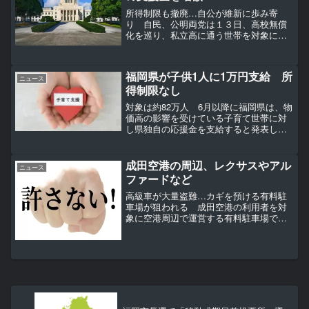
所得制限も撤廃…自公が維新に歩み寄
り 自民、公明両党は１３日、高校無償
化を巡り、私立高に通う世帯を対象に年
最大３９万６０００円支給される就学支
援金について、２０２６年度から増額す
る方針を固め、日本維新の会に伝えた。
福岡県が子供1人に1万円支給 所
年収５９０万円未満の世帯と...
ニュース
得制限なし
対象は約82万人 6月以降に福岡県は、物
価高の影響を受けている子育て世帯に対
し県独自の応援金を支給すると発表しま
した。【写真を見る】福岡県が子供1人に
1万円支給 所得制限なし 対象は約82万
人 6月以降に福岡県 服部誠太郎知事
成田空港の周辺、レクサスやアル
ニュース
「子育て世帯の...
ファードなど
高級車が大量盗難…カギを預ける有料駐
車場が狙われる 成田空港の利用者を対
象に空港周辺で運営する有料駐車場で、
高級車の大量盗難が相次いでいる。利用
者から鍵を預かる駐車場が狙われている
とみられる。【写真】レクサス
『LBX』、静かで上質な空間と走...