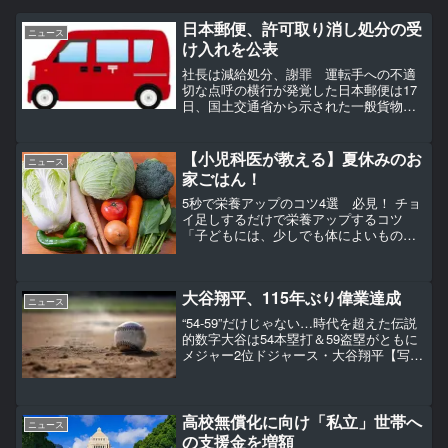
日本郵便、許可取り消し処分の受
ニュース
け入れを公表
社長は減給処分、謝罪 運転手への不適
切な点呼の横行が発覚した日本郵便は17
日、国土交通省から示された一般貨物自
動車運送事業の許可取り消し処分につい
て、弁明をせずに受け入れると発表し
た。千田哲也社長は同日、東京都内で記
【小児科医が教える】夏休みのお
ニュース
者会見を開き、「郵便・ゆ...
家ごはん！
5秒で栄養アップのコツ4選 必見！ チョ
イ足しするだけで栄養アップするコツ
「子どもには、少しでも体によいものを
食べさせたい！」ですよね。でも、ごは
んは毎日のこと。なるべくシンプルで簡
単に済ませたいものです。この連載は、
大谷翔平、115年ぶり偉業達成
『医師が教える 子ども...
ニュース
“54-59”だけじゃない…時代を超えた伝説
的数字大谷は54本塁打＆59盗塁がともに
メジャー2位ドジャース・大谷翔平【写
真：荒川祐史】 ナ・リーグのレギュラ
ーシーズン全日程が9月30日（日本時間10
月1日）に終了し、ドジャース・大谷翔平
投手...
高校無償化に向け「私立」世帯へ
ニュース
の支援金を増額