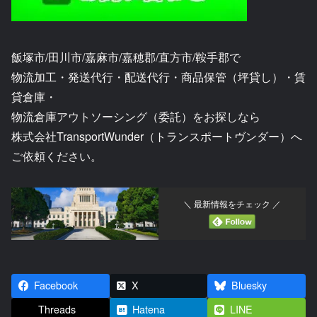
飯塚市/田川市/嘉麻市/嘉穂郡/直方市/鞍手郡で
物流加工・発送代行・配送代行・商品保管（坪貸し）・賃
貸倉庫・
物流倉庫アウトソーシング（委託）をお探しなら
株式会社TransportWunder（トランスポートヴンダー）へ
ご依頼ください。
＼ 最新情報をチェック ／
Facebook
X
Bluesky
Threads
Hatena
LINE