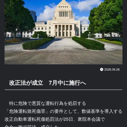
2026.06.26
改正法が成立 7月中に施行へ
特に危険で悪質な運転行為を処罰する
「危険運転致死傷罪」の要件として、数値基準を導入する
改正自動車運転死傷処罰法が25日、衆院本会議で
全会一致で可決、成立した。