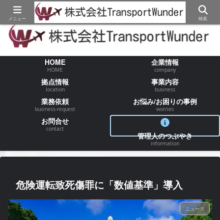
【物流/運送/配送】でお困りの事が御座いましたらお気軽にご相談ください
メニュー
検索
HOME
企業情報
HOME
company
拠点情報
事業内容
location
business
業務依頼
お悩み/お困りの事例
business-request
worries
お問合せ
contact
管理人のつぶやき
information
危険運転致死傷罪に「数値基準」導入
ニュース