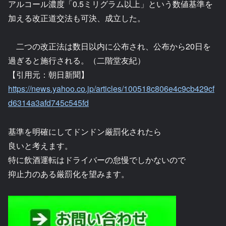
アルコール濃度「0.5ミリグラム以上」という数値基準を
加える改正道交法も可決、成立した。
二つの改正法は数日以内に公布され、公布から20日を
過ぎると施行される。（二階堂友紀）
【引用元：朝日新聞】
https://news.yahoo.co.jp/articles/100518c806e4c9cb429cf
d6314a3afd745c545fd
基準を明確にしてドンドン厳罰化されたら
良いと考えます。
特に飲酒運転はドライバーの怠慢でしかないので
抑止力のある厳罰化を望みます。