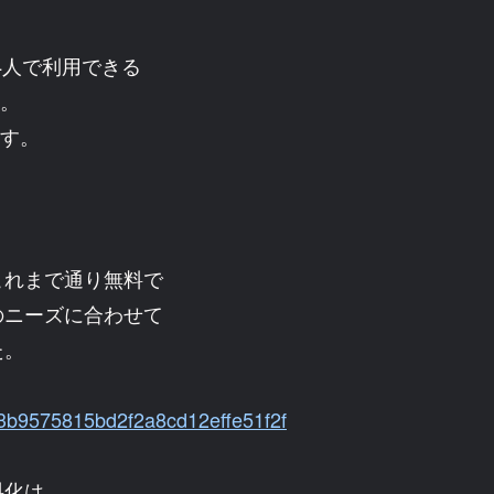
4人で利用できる
す。
ます。
、
これまで通り無料で
のニーズに合わせて
た。
da3b9575815bd2f2a8cd12effe51f2f
料化は