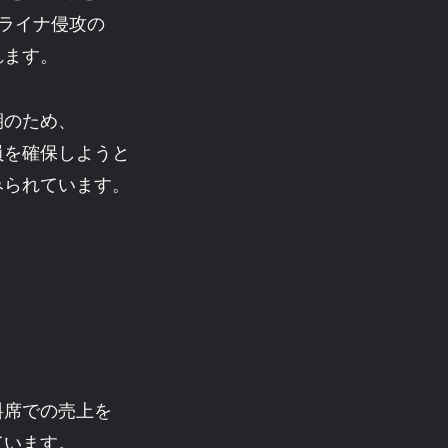
クライナ侵攻の
れます。
期のため、
員を確保しようと
みられています。
料席での売上を
ています。