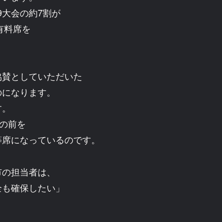
9大会の約7割が
有料席を
協賛としていただいた
のになります。
す。
目の前を
等席になっているのです。
市の担当者は、
全も確保したい」