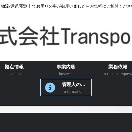
【物流/運送/配送】でお困りの事が御座いましたらお気軽にご相談くださ
拠点情報
事業内容
業務依頼
location
business
business-request
管理人のつぶやき
information