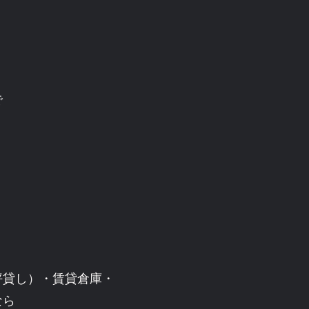
で
坪貸し）・賃貸倉庫・
なら