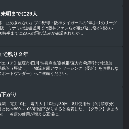
未明までに29人
部「止めきれない」プロ野球・阪神タイガースの2年ぶりのリーグ
大阪・ミナミの道頓堀川では阪神ファンらが飛び込む姿が相次い
時半までに29人の飛び込みが確認されたが...
まで残り２年
エリア】飯塚市/田川市/嘉麻市/嘉穂郡/直方市/鞍手郡で物流加
品保管（坪貸し）・物流倉庫アウトソーシング（委託）をお探しな
（トランスポートヴンダー）へご依頼ください。
値下がり
減 電力10社 電力大手10社は30日、8月使用分（9月請求分）
と比べ899～1063円値下がりすると発表した。【グラフ】きょう
） 冷房の使用が増える夏場に...