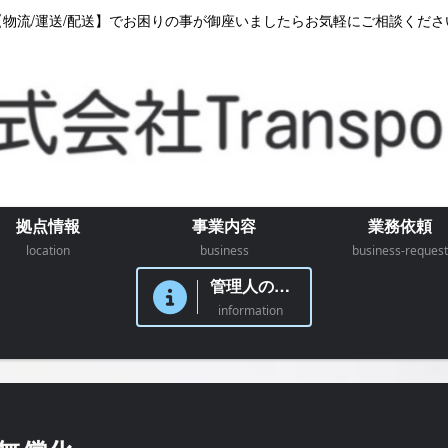
【物流/運送/配送】でお困りの事が御座いましたらお気軽にご相談くださ
拠点情報
事業内容
業務依頼
location
business
business-request
管理人のつぶやき
information