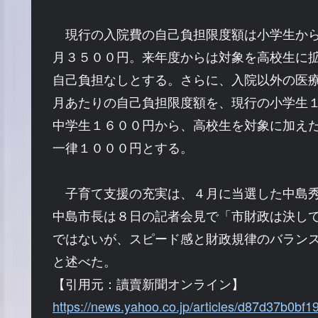
現行の入院費の自己負担限度額は小学生から
月３５００円。来年度からは対象を高校生に
自己負担なしとする。さらに、入院以外の医
月あたりの自己負担限度額を、現行の小学生
中学生１６００円から、高校生を対象に加え
一律１０００円とする。
子育て支援の充実は、４月に当選した中島秀
中島市長は８日の記者会見で「市財政は決し
ではないが、スピード感と財政規律のバラン
と述べた。
【引用元：讀賣新聞オンライン】
https://news.yahoo.co.jp/articles/d87d37b0b