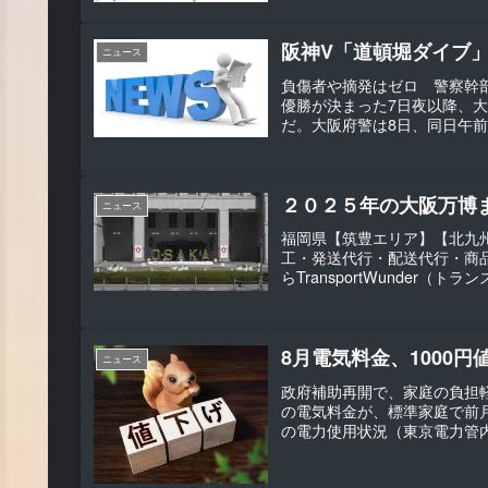
阪神V「道頓堀ダイブ」
ニュース
負傷者や摘発はゼロ 警察幹
優勝が決まった7日夜以降、
だ。大阪府警は8日、同日午前0
２０２５年の大阪万博
ニュース
福岡県【筑豊エリア】【北九州
工・発送代行・配送代行・商
らTransportWunder
8月電気料金、1000円
ニュース
政府補助再開で、家庭の負担軽
の電気料金が、標準家庭で前月
の電力使用状況（東京電力管内