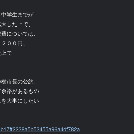
中学生までが
拡大した上で、
療費については、
１２００円、
た上で
樹市長の公約。
て余裕があるもの
スを大事にしたい」
f19b17ff2238a5b52455a96a4df782a