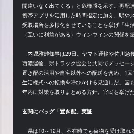
間違いなく出てくる」と危機感を示す。再配
携帯アプリを活用した時間指定に加え、駅や
受取場所を多様化させていることを挙げ「生
（互いに利益がある）ウィンウィンの関係を
内堀雅雄知事は29日、ヤマト運輸や佐川急
西濃運輸、県トラック協会と共同でメッセー
置き配の活用や自宅以外への配送を含め、1回
生活様式への転換を呼びかける見通しだ。国
年内に対策を取りまとめる方針。官民を挙げ
玄関にバッグ「置き配」実証
県は10～12月、不在時でも荷物を受け取れ