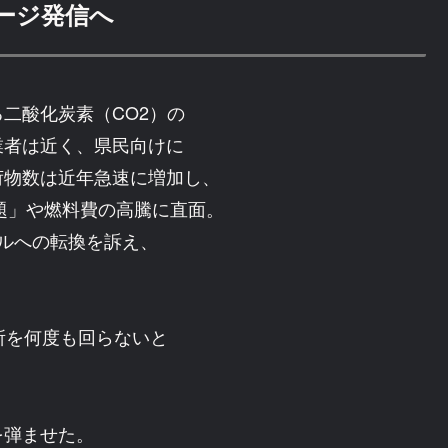
ージ発信へ
二酸化炭素（CO2）の
業者は近く、県民向けに
荷物数は近年急速に増加し、
問題」や燃料費の高騰に直面。
ルへの転換を訴え、
所を何度も回らないと
を弾ませた。