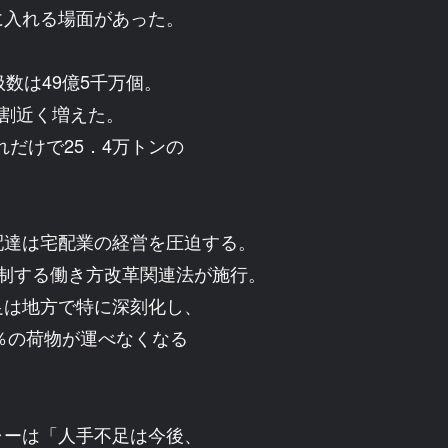
に入れる場面があった。
数は49億5千万個。
5割近く増えた。
れだけで25．4万トンの
達は宅配業の経営を圧迫する。
制する働き方改革関連法が施行。
足は地方で特に深刻化し、
1％の荷物が運べなくなる
ーは「人手不足は今後、