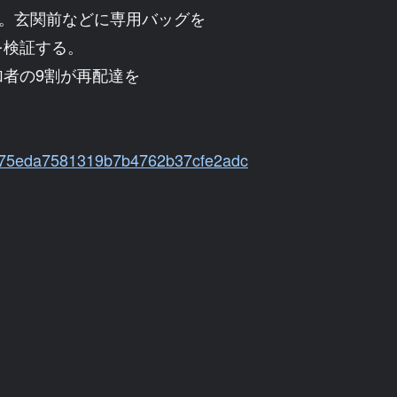
う。玄関前などに専用バッグを
を検証する。
者の9割が再配達を
89d75eda7581319b7b4762b37cfe2adc