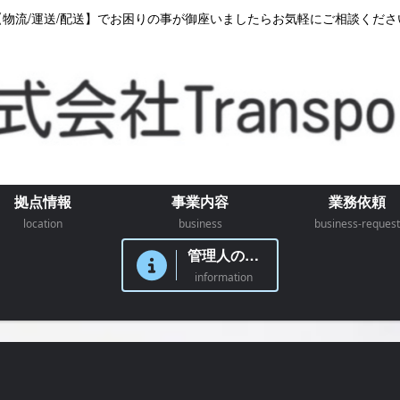
【物流/運送/配送】でお困りの事が御座いましたらお気軽にご相談くださ
拠点情報
事業内容
業務依頼
location
business
business-request
管理人のつぶやき
information