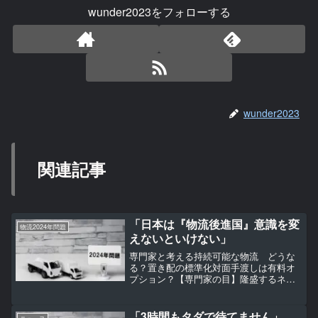
wunder2023をフォローする
wunder2023
関連記事
「日本は『物流後進国』意識を変
物流2024年問題
えないといけない」
専門家と考える持続可能な物流 どうな
る？置き配の標準化対面手渡しは有料オ
プション？【専門家の目】隆盛するネッ
ト通販の裏で日本の物流が悲鳴を上げて
います。深刻な人手不足を背景に、何の
対策もしなければ5年後、荷物の3割が届
「3時間もタダで待てません」