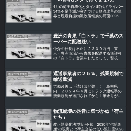
ニュース
かなくなるかもしれませ...
4月の荷主義務化とタイパ時代ドライバー
34%不足予測が突きつける物流改革の限
界と現場負担物流政策転換の局面2026年
は、日本の物流産業にとって大きな転換
点となるはずだ――。「トラックドライ
バー ＝ 底辺職」などとのたまう人間が、
実は単なる世...
豊洲の青果「白トラ」で千葉のス
物流2024年問題
ーパーに配送疑い
仲介の社長は不正に２３００万円 東
京・豊洲市場から青果を配送する無許可
の「白トラ」営業をしたとして、警視庁
が埼玉県和光市、運送会社社長（６３）
ら男４人を貨物自動車運送事業法違反
（無許可営業）容疑などで逮捕したこと
運送事業者の２５％、残業規制で
物流2024年問題
が捜査関係者への取材でわかっ...
輸送量減
労働改善は下請けほど難しく 島根県
内 ２０２４年４月にトラック運転手の
残業規制が適用されてから１年余りが経
過した。規制による物流の停滞が懸念さ
れた「２０２４年問題」について、島根
県内の運送事業者の２４・９％が「輸送
物流崩壊の足音に気づかぬ「荷主
物流2024年問題
可能量が減少した」とし、３...
たち」
改正効率化法7割が不知、2030年“供給断
崖”の現実とは荷主企業の低い認知度2026