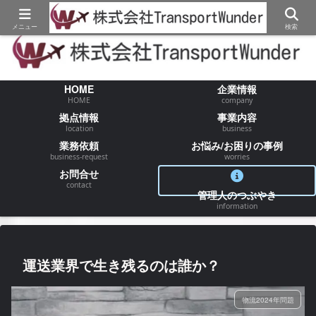
【物流/運送/配送】でお困りの事が御座いましたらお気軽にご相談ください
メニュー
検索
HOME
企業情報
HOME
company
拠点情報
事業内容
location
business
業務依頼
お悩み/お困りの事例
business-request
worries
お問合せ
contact
管理人のつぶやき
information
運送業界で生き残るのは誰か？
物流2024年問題