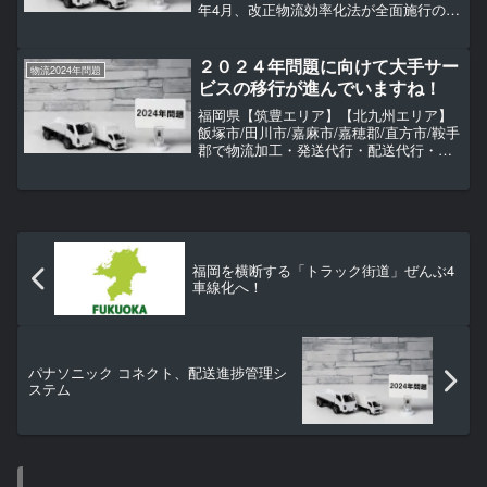
年4月、改正物流効率化法が全面施行の日
を迎えた。一定規模以上の事業者を対象
に、中長期的な計画作成や定期報告を求
める仕組みが本格的に動き出している。
２０２４年問題に向けて大手サー
物流2024年問題
しかし、足...
ビスの移行が進んでいますね！
福岡県【筑豊エリア】【北九州エリア】
飯塚市/田川市/嘉麻市/嘉穂郡/直方市/鞍手
郡で物流加工・発送代行・配送代行・商
品保管（坪貸し）・物流倉庫アウトソー
シング（委託）をお探しなら
TransportWunder（トランスポートヴンダ
ー）へご依頼ください。
福岡を横断する「トラック街道」ぜんぶ4
車線化へ！
パナソニック コネクト、配送進捗管理シ
ステム