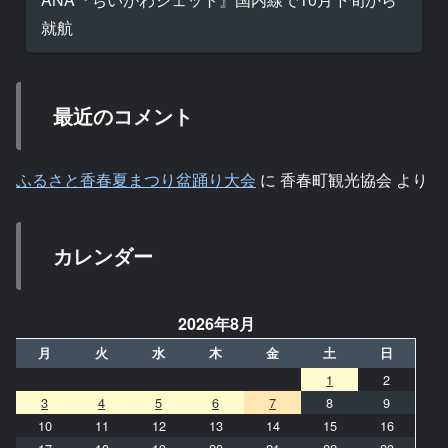
就航
最近のコメント
ふるさと香春夏まつり盆踊り大会
に
香春町観光協会
より
カレンダー
2026年8月
月
火
水
木
金
土
日
1
2
3
4
5
6
7
8
9
10
11
12
13
14
15
16