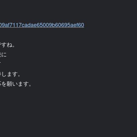
dc909af7117cadae65009b60695aef60
ですね。
後に
て
待します。
応を願います。