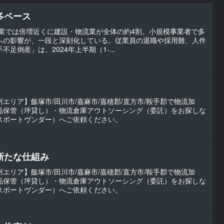
多ペース
流業では倍増近くに建設・物流業が全体の約4割、小規模事業者で多
への影響が、一段と深刻化している。従業員の退職や採用難、人件
足倒産」は、2024年上半期（1-...
エリア】飯塚市/田川市/嘉麻市/嘉穂郡/直方市/鞍手郡で物流加
品保管（坪貸し）・物流倉庫アウトソーシング（委託）をお探しな
（トランスポートヴンダー）へご依頼ください。
新たな仕組み
エリア】飯塚市/田川市/嘉麻市/嘉穂郡/直方市/鞍手郡で物流加
品保管（坪貸し）・物流倉庫アウトソーシング（委託）をお探しな
（トランスポートヴンダー）へご依頼ください。