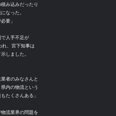
の積み込みだったり
境になった。
が必要」
制で人手不足が
われ、宮下知事は
て示しました。
送業者のみなさんと
、県内の物流という
題もたくさんある」
で物流業界の問題を