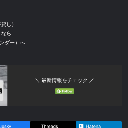
坪貸し）
しなら
トヴンダー）へ
＼ 最新情報をチェック ／
uesky
Threads
Hatena