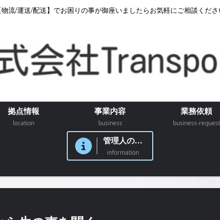
【物流/運送/配送】でお困りの事が御座いましたらお気軽にご相談くださ
拠点情報
事業内容
業務依頼
location
business
business-request
管理人のつぶやき
information