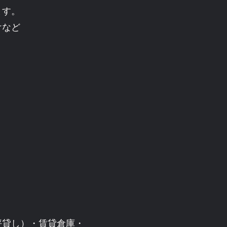
ます。
けなど
坪貸し）・賃貸倉庫・