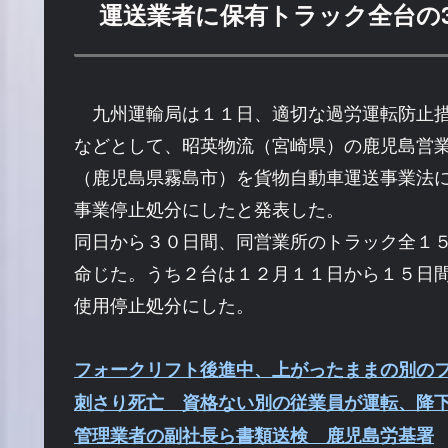
運送業者に保有トラック全台の
九州運輸局は１１日、適切な過労運転防止
などとして、昭英物流（宮崎県）の鹿児島営
（鹿児島県霧島市）を貨物自動車運送事業法
事業停止処分にしたと発表した。
同日から３０日間、同営業所のトラック全１
命じた。うち２台は１２月１１日から１５日
使用停止処分にした。
フォークリフト後進中、上がったままの別の
刺さり死亡 資格ない別の従業員が運転、
管理業者の副社長ら書類送検 鹿児島労基署