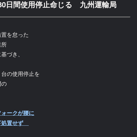
30日間使用停止命じる 九州運輸局
措置を怠った
業所
に基づき、
５台の使用停止を
間の
フォークが腰に
降下処置せず