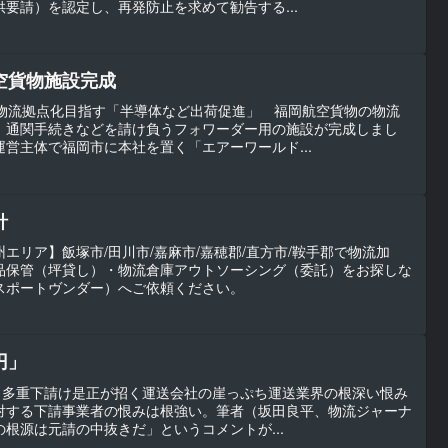
要請）を認定し、再発防止を求めて勧告する...
空貨物施設完成
し物流拠点化目指す「半導体など出荷促進」 福岡航空貨物の物流
、通関手続きなどを請け負うフォワーダー用の施設が完成しまし
営主体で福岡市に本社を置く「エアーワールド...
針
エリア】飯塚市/田川市/嘉麻市/嘉穂郡/直方市/鞍手郡で物流加
品保管（坪貸し）・物流倉庫アウトソーシング（委託）をお探しな
（トランスポートヴンダー）へご依頼ください。
円」
話！多重下請け是正が招く運送会社の崖っぷち運送業界の根深い恨み
対する下請事業者の恨みは根強い。筆者（坂田良平、物流ジャーナ
根源は元請の中抜きだ」というコメントが...