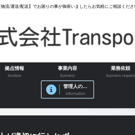
【物流/運送/配送】でお困りの事が御座いましたらお気軽にご相談くださ
拠点情報
事業内容
業務依頼
location
business
business-request
管理人のつぶやき
information