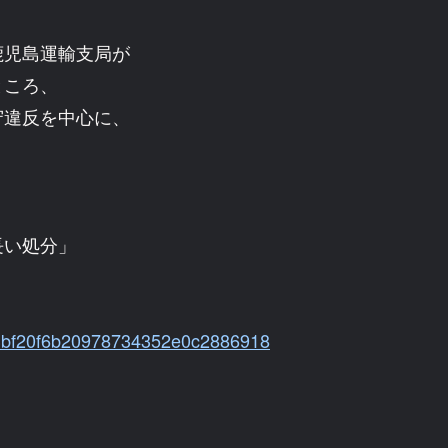
児島運輸支局が
ところ、
守違反を中心に、
。
。
長い処分」
8973bf20f6b20978734352e0c2886918