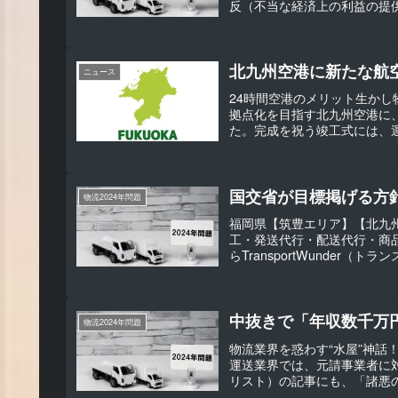
反（不当な経済上の利益の提供
北九州空港に新たな航
ニュース
24時間空港のメリット生か
拠点化を目指す北九州空港に
た。完成を祝う竣工式には、運
国交省が目標掲げる方
物流2024年問題
福岡県【筑豊エリア】【北九州
工・発送代行・配送代行・商
らTransportWunder
中抜きで「年収数千万
物流2024年問題
物流業界を惑わす“水屋”神
運送業界では、元請事業者に
リスト）の記事にも、「諸悪の