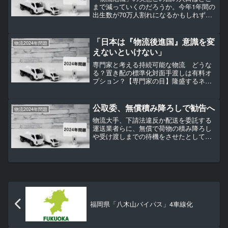
まで減っていくのだろうか。今年1年間の
出生数が70万人割れになるかもしれず、
大きな話題となっている。【写真】日本
人は「絶滅」するのか…2030年に百貨店
や銀行が消える「未来」そんな衝撃的な
「日本は『物流後進国』意識を変
物流2024年問題
現実を前にしても...
えないといけない」
専門家と考える持続可能な物流 どうな
る？置き配の標準化対面手渡しは有料オ
プション？【専門家の目】隆盛するネッ
ト通販の裏で日本の物流が悲鳴を上げて
います。深刻な人手不足を背景に、何の
対策もしなければ5年後、荷物の3割が届
公取委、無償積み降ろしで勧告へ
物流2024年問題
かなくなるかもしれませ...
物流大手、下請法違反か配送を委託する
運送業者らに、無償で荷物の積み降ろし
や受け渡しまでの待機をさせたとして、
公正取引委員会は近く、総合物流大手
「センコー」（大阪）の下請法違反（不
当な経済上の利益の提供要請）を認定
し、再発防止を求めて勧告する...
福岡県「八木山バイパス」4車線化