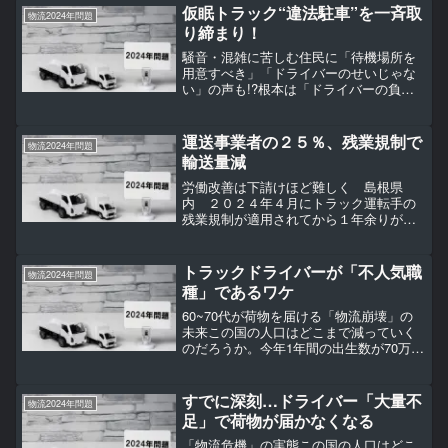
仮眠トラック“違法駐車”を一斉取
物流2024年問題
り締まり！
騒音・混雑に苦しむ住民に「待機場所を
用意すべき」「ドライバーのせいじゃな
い」の声も!?根本は「ドライバーの負荷
増大」ではないのか■「ドライバーだけが
悪いわけではない」「待機場所を用意す
べき」意見も大阪府警は2025年4月28
運送事業者の２５％、残業規制で
物流2024年問題
日、大阪市鶴見区...
輸送量減
労働改善は下請けほど難しく 島根県
内 ２０２４年４月にトラック運転手の
残業規制が適用されてから１年余りが経
過した。規制による物流の停滞が懸念さ
れた「２０２４年問題」について、島根
県内の運送事業者の２４・９％が「輸送
トラックドライバーが「不人気職
物流2024年問題
可能量が減少した」とし、３...
種」であるワケ
60~70代が荷物を届ける「物流崩壊」の
未来この国の人口はどこまで減っていく
のだろうか。今年1年間の出生数が70万人
割れになるかもしれず、大きな話題とな
っている。【写真】日本人は「絶滅」す
るのか…2030年に百貨店や銀行が消える
すでに深刻…ドライバー「大量不
物流2024年問題
「未来」そん...
足」で荷物が届かなくなる
「物流危機」の実態この国の人口はどこ