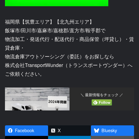
福岡県【筑豊エリア】【北九州エリア】
飯塚市/田川市/嘉麻市/嘉穂郡/直方市/鞍手郡で
物流加工・発送代行・配送代行・商品保管（坪貸し）・賃
貸倉庫・
物流倉庫アウトソーシング（委託）をお探しなら
株式会社TransportWunder（トランスポートヴンダー）へ
ご依頼ください。
＼ 最新情報をチェック ／
Facebook
X
Bluesky