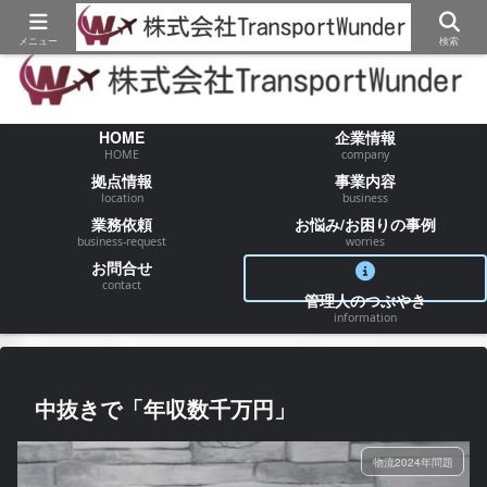
【物流/運送/配送】でお困りの事が御座いましたらお気軽にご相談ください
メニュー
検索
HOME
企業情報
HOME
company
拠点情報
事業内容
location
business
業務依頼
お悩み/お困りの事例
business-request
worries
お問合せ
contact
管理人のつぶやき
information
中抜きで「年収数千万円」
物流2024年問題