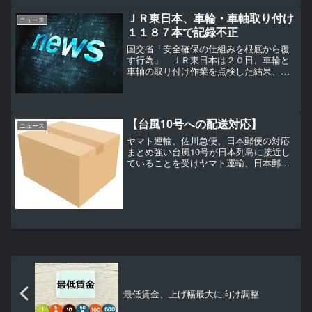
を打診したことが１３日、わかった。両
社は昨年６月、メール便や薄型荷物の配
ＪＲ東日本、車輪・車軸取り付け
ニュース
達を日本郵便に一本化する...
１１８７本で記録不正
国交省「安全確保の仕組みを根底から覆
す行為」 ＪＲ東日本は２０日、車輪と
車軸の取り付け作業を点検した結果、２
００８～１７年の間、在来線の１１８７
本の記録簿に圧力値の改ざんがあったと
発表した。１７年に社内で判明した際、
国土交通省に報告しなかっ...
【台風10号への配送対応】
ニュース
ヤマト運輸、佐川急便、日本郵便の対応
まとめ強い台風10号が日本列島に接近し
ていることを受けヤマト運輸、日本郵
便、佐川急便の大手配送キャリアは8月26
日までに、配送への影響について公表し
た。フェリー、航空機、貨物列車の欠航
または遅延、高速道路...
最低賃金、上げ幅最大に向け調整