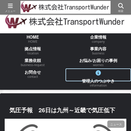
【物流/運送/配送】でお困りの事が御座いましたらお気軽にご相談ください
メニュー
検索
HOME
企業情報
HOME
company
拠点情報
事業内容
location
business
業務依頼
お悩み/お困りの事例
business-request
worries
お問合せ
contact
管理人のつぶやき
information
気圧予報 26日は九州～近畿で気圧低下
ニュース