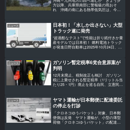
沖縄～九州地方の西へ進むか きょう夕
方以降、兵庫県南部に警報級の雨おそ
れ 沖縄の南にある熱帯低気圧は、今後
１２時間以内に台風に発達する見込みで
す。台風になれば今年の１２号で、今
後、九州地方の西方面へ向かうとみられ
日本初！「水しか出さない」大型
ニュース
ています。【画像で見る】８月...
トラック遂に発売
“超過酷なテスト”で性能は折り紙付きか量
産モデルでは日本初！ 燃料電池トラック
が発進日野自動車は2025年10月24日、燃
料電池で動く大型トラックの「プロフィ
アZ FCV」を新発売します。量産モデル
の大型トラックでは、日本初の燃料電池
ガソリン暫定税率6党合意原案が
ニュース
車とな...
判明
12月末廃止、税制改正も検討 ガソリン
税に上乗せされる暫定税率（1リットル当
たり25・1円）廃止を巡る自民、立憲民主
など与野党6党の合意原案が31日、判明し
た。11月13日から補助金を積み増してガ
ソリン価格を段階的に引き下げたうえ
ヤマト運輸が日本郵便に配達委託
ニュース
で、暫定税...
の停止を打診
「クロネコゆうパケット」対象、日本郵
便側は反発 ヤマト運輸が、小型の薄型
荷物「クロネコゆうパケット」の配達を
委託する日本郵便に対して、委託の停止