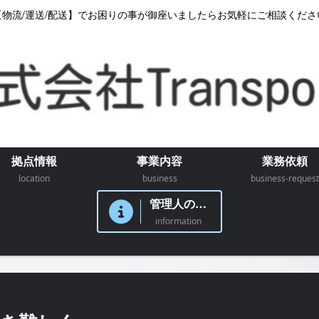
【物流/運送/配送】でお困りの事が御座いましたらお気軽にご相談くださ
拠点情報
事業内容
業務依頼
location
business
business-request
管理人のつぶやき
information