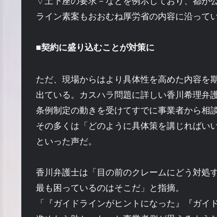
▽土下座の要求－などを例示しており、都が
ライン素案もおおむね厚労省の内容に沿って
■契約に盛り込むことが対策に
ただ、現場からはより具体性を高めた内容を
出ている。カスハラ問題に詳しい香川希理弁
条例制定の動きを受けてすでに事業者から相
その多くは「どのように具体策を講じればい
といった声だ。
香川弁護士は「目の前のクレームにどう対処
最も困っているのはそこだ」と指摘。
「『ガイドラインがヒントになった』『ガイ