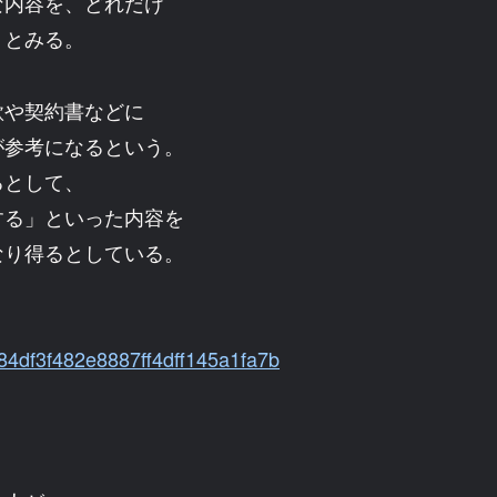
な内容を、どれだけ
」とみる。
款や契約書などに
が参考になるという。
るとして、
する」といった内容を
なり得るとしている。
484df3f482e8887ff4dff145a1fa7b
。