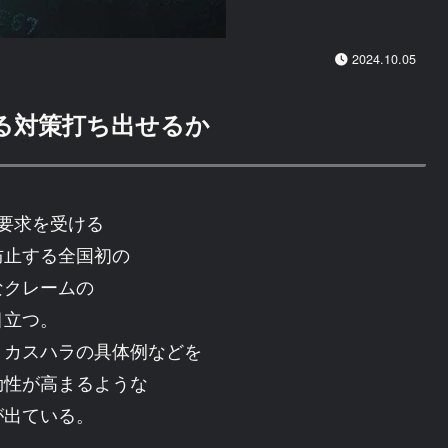
2024.10.05
る対策打ち出せるか
要求を受ける
防止する全国初の
なクレームの
目立つ。
、カスハラの具体例などを
効性が高まるような
が出ている。