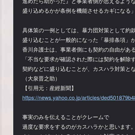
進めたら助かった』と事業者側が思えるよう
盛り込めるかが条例を機能させるカギになる
具体策の一例としては、暴力団対策として約
盛り込むことが一般的になった「暴排条項」
香川弁護士は、事業者側にも契約の自由があ
「不当な要求が確認された際には契約を解除
契約などに盛り込むことが、カスハラ対策と
（大泉晋之助）
【引用元：産經新聞】
https://news.yahoo.co.jp/articles/ded501879b
事実のみを伝えることがクレームで
過度な要求をするのがカスハラかと思います