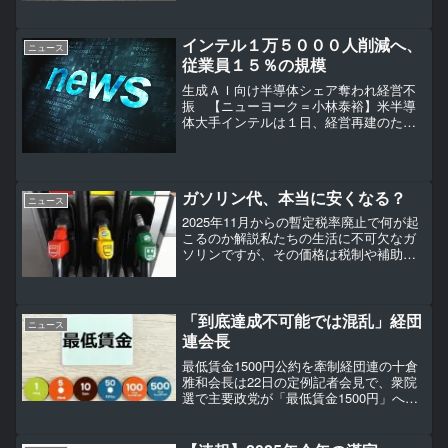
って論戦を交わす。【ひと目でわかる】
各党が掲げる主な経済公約 自民、公明
両党は補正予算編成をにらんで低所得世
インテル１万５０００人削減へ、
帯向け給付金や電気・ガ...
ニュース
従業員１５％の規模
生成ＡＩ向け半導体シェア奪われ経営不
振 【ニューヨーク＝小林泰裕】米半導
体大手インテルは１日、経営再建のため
約１万５０００人の人員削減を行うと発
表した。従業員の１５％に当たる規模
で、年内をめどに実施する。エヌビディ
アなどに生成ＡＩ（人工知能...
ガソリン代、本当に安くなる？
ニュース
2025年11月からの暫定税率廃止で何が起
こるのか解説私たちの生活に不可欠なガ
ソリンですが、その価格は税制や補助金
の動向によって大きく左右されます。暫
定税率の廃止が議論されているなか、
「いつから価格が変わるのか」「家計や
事業への影響はどれほ...
「到底達成不可能では混乱」経団
ニュース
連会長
最低賃金1500円公約を牽制経団連の十倉
雅和会長は22日の定例記者会見で、衆院
選で主要政党が「最低賃金1500円」への
引き上げ目標を公約に掲げていることに
ついて「（目標は）チャレンジングでも
いいが、到底達成不可能だというのは混