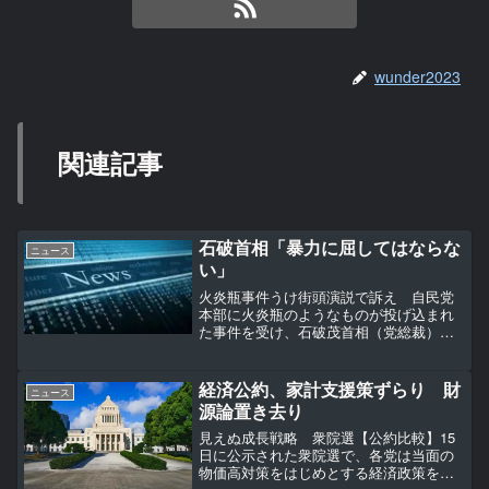
wunder2023
関連記事
石破首相「暴力に屈してはならな
ニュース
い」
火炎瓶事件うけ街頭演説で訴え 自民党
本部に火炎瓶のようなものが投げ込まれ
た事件を受け、石破茂首相（党総裁）は
19日午前、鹿児島県薩摩川内市での街頭
演説の冒頭、「私どもは、民主主義がこ
ういう暴力に屈することがあっては絶対
経済公約、家計支援策ずらり 財
ニュース
にならないと思っている...
源論置き去り
見えぬ成長戦略 衆院選【公約比較】15
日に公示された衆院選で、各党は当面の
物価高対策をはじめとする経済政策を巡