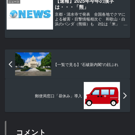
【速報】2025年今年の漢字
ニュース
乱を招くだけだ...
は・・・「熊」
京都・清水寺で発表 全国各地でクマに
よる被害・目撃情報相次ぐ 和歌山・白
浜のパンダ（熊猫）も 2位は「米」 3
位は「高」 今年1年の世相を表す「今年
の漢字」が12日午後、京都市の清水寺で
発表され、「熊」に決まりました。【ラ
イブ配信】2025...
【一覧で見る】“石破新内閣”の顔ぶれ
郵便局窓口「昼休み」導入
コメント