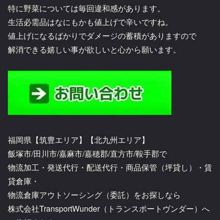
特に野菜については毎回違和感があります。
生活必需品はなにもかも値上げで辛いですね。
値上げになるばかりでダメージの蓄積がありますので
解消できる嬉しい事が欲しいと心から願います。
福岡県【筑豊エリア】【北九州エリア】
飯塚市/田川市/嘉麻市/嘉穂郡/直方市/鞍手郡で
物流加工・発送代行・配送代行・商品保管（坪貸し）・賃
貸倉庫・
物流倉庫アウトソーシング（委託）をお探しなら
株式会社TransportWunder（トランスポートヴンダー）へ