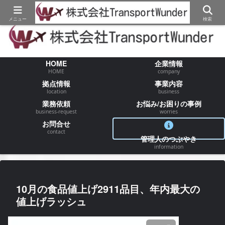
【物流/運送/配送】でお困りの事が御座いましたらお気軽にご相談ください
メニュー
検索
HOME
企業情報
HOME
company
拠点情報
事業内容
location
business
業務依頼
お悩み/お困りの事例
business-request
worries
お問合せ
contact
管理人のつぶやき
information
10月の食品値上げ2911品目、年内最大の
値上げラッシュ