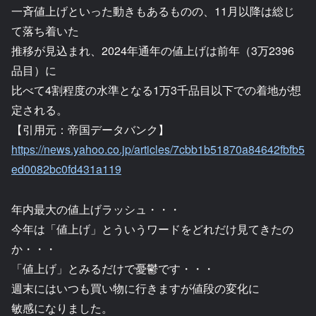
一斉値上げといった動きもあるものの、11月以降は総じ
て落ち着いた
推移が見込まれ、2024年通年の値上げは前年（3万2396
品目）に
比べて4割程度の水準となる1万3千品目以下での着地が想
定される。
【引用元：帝国データバンク】
https://news.yahoo.co.jp/articles/7cbb1b51870a84642fbfb5
ed0082bc0fd431a119
年内最大の値上げラッシュ・・・
今年は「値上げ」とういうワードをどれだけ見てきたの
か・・・
「値上げ」とみるだけで憂鬱です・・・
週末にはいつも買い物に行きますが値段の変化に
敏感になりました。