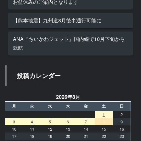
お盆休みのご案内となります
【熊本地震】九州道8月後半通行可能に
ANA『ちいかわジェット』国内線で10月下旬から
就航
投稿カレンダー
2026年8月
月
火
水
木
金
土
日
1
2
3
4
5
6
7
8
9
10
11
12
13
14
15
16
17
18
19
20
21
22
23