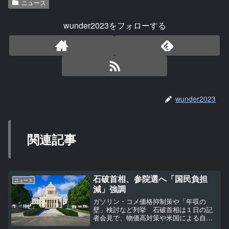
ニュース
wunder2023をフォローする
wunder2023
関連記事
石破首相、参院選へ「国民負担
ニュース
減」強調
ガソリン・コメ価格抑制策や「年収の
壁」検討など列挙 石破首相は１日の記
者会見で、物価高対策や米国による自動
車追加関税への対応に注力する姿勢を打