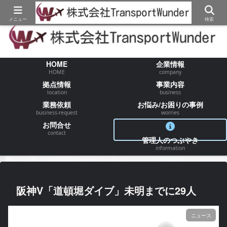
【物流/運送/配送】でお困りの事が御座いましたらお気軽にご相談ください
メニュー
検索
HOME
企業情報
HOME
company
拠点情報
事業内容
location
business
業務依頼
お悩み/お困りの事例
business-request
worries
お問合せ
contact
管理人のつぶやき
information
阪神V「道頓堀ダイブ」未明までに29人
ニュース