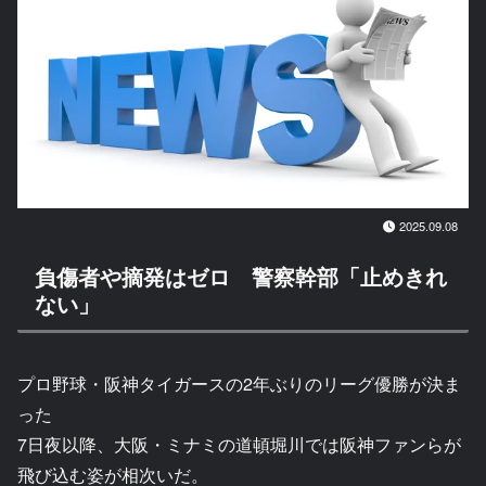
2025.09.08
負傷者や摘発はゼロ 警察幹部「止めきれ
ない」
プロ野球・阪神タイガースの2年ぶりのリーグ優勝が決ま
った
7日夜以降、大阪・ミナミの道頓堀川では阪神ファンらが
飛び込む姿が相次いだ。