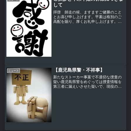
して
拝啓 師走の候、ますますご健勝のこと
とお喜び申し上げます。平素は格別のご
高配を賜り、厚くお礼申し上げます。株
式会社TransportWunderの従業員一同は来
年も更なる発展、飛躍に向けて、より一
層の努力をする所存です。より一層のご
支援を賜...
【鹿児島県警・不祥事】
ニュース
新たなストーカー事案で不適切な捜査の
疑い鹿児島県警をめぐっては捜査情報を
第三者に漏えいさせた疑いで、現役の警
察官や前の生活安全部長が相次いで逮捕
されるなど異例の事態となっています。
そうした中、さらに警察官によるストー
カー事案が明らかになり、...