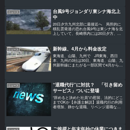
ち出した。夏の参院選を前に国民の負担
感を減らし、政権の成果をアピールした
台風9号ジョンダリ東シナ海北上
い考えだが、狙い通りの結果...
ニュース
中
20日夕方九州北部に最接近へ 局所的に
積乱雲発達の恐れ台風9号は東シナ海を北
上していて、長崎県内には20日夕方、五
島に最も近づく見込みです。台風から離
れた地域でも落雷や激しい突風のおそれ
があり注意が必要です。【写真を見る】
新幹線、4月から料金改定
ニュース
台風9号ジョンダリ...
東海道、山陽、九州で JR東海、西日
本、九州の3社は30日、東海道、山陽、九
州新幹線にまたがる一部区間で4月から料
金を改定すると発表した。JR西とJR九州
の運賃改定に伴う変更で、京阪神エリア
は料金の上げ下げが混在し、九州は値上
げとなる。【写...
“退職代行”に対抗？ 「引き留め
ニュース
サービス」ついに登場
“辞めると決めた社員”の慰留、法的にどこ
までOKか【弁護士解説】退職代行の利用
者増加、静かな退職、リベンジ退職な
ど、労働者側の“反抗”ともいえる仕事の仕
方、辞め方がジワリと浸透し、企業に無
言の圧力を与えている。【表】同僚等の
退職時に困ったこ...
ご挨拶と年末年始の休業につきま
ニュース