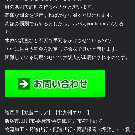
府の条例で罰則を作るべきかと思います。
高額な罰金を設定すればかなり減ると思われます。
高額の罰則でもやるとしたら、おバカyoutuberぐらいか
と。
水位の調整など不要な手間をかけさせているので
それに見合う罰金を設定して徴収で良いと感じます。
困難している馬鹿のせいで大阪人が馬鹿にされるのです。
福岡県【筑豊エリア】【北九州エリア】
飯塚市/田川市/嘉麻市/嘉穂郡/直方市/鞍手郡で
物流加工・発送代行・配送代行・商品保管（坪貸し）・賃