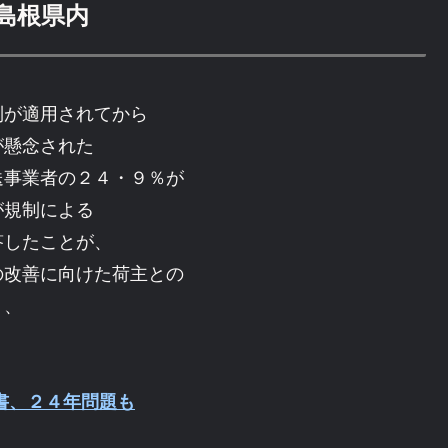
島根県内
が適用されてから
が懸念された
送事業者の２４・９％が
が規制による
答したことが、
の改善に向けた荷主との
く、
書、２４年問題も