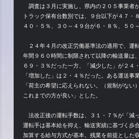
調査は３月に実施し、県内の２０５事業者
トラック保有台数別では、９台以下が４７・
４０・５％、３０～４９台が６・８％、５０
２４年４月の改正労働基準法の適用で、運転
年間９６０時間に制限されて以降の輸送量は
６９・３％だった一方、「減少した」が２４
「増加した」は２・４％だった。ある運送事
「荷主の希望に応えられない。（規制がない
これまでの方が良い」とした。
法改正後の運転手数は、３１・７％が「減っ
運転手は基本給を抑え、輸送実績に基づく歩
加算する給与方式が基本。残業を前提とした