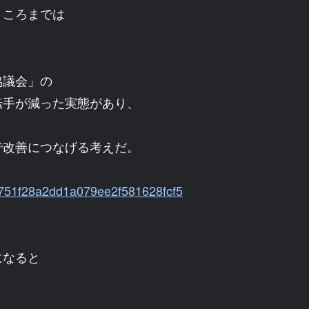
ところまでは
協議会」の
転手が減った実態があり、
で改善につなげる考えだ。
eb751f28a2dd1a079ee2f581628fcf5
になると