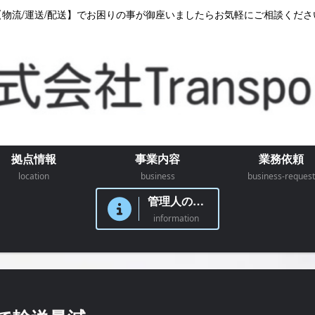
【物流/運送/配送】でお困りの事が御座いましたらお気軽にご相談くださ
拠点情報
事業内容
業務依頼
location
business
business-request
管理人のつぶやき
information