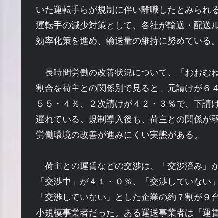
いた運転手らが規制に伴い離職したとみられ
運転手の減少対策として、各社が輸送・配送
効率化策を進め、輸送量の維持に努めている
長時間労働の改善状況について、「おおむね
割合を荷主との関係別で見ると、元請けが６
５５・４％、２次請けが４２・３％で、下請
遅れている。規制導入後も、荷主との関係が
労働環境の改善が進みにくい実態がある。
荷主との運賃などの交渉は、「交渉済み」が
「交渉中」が４１・０％、「交渉していない
「交渉していない」とした企業の約７割が９
小規模事業者だった。ある運送事業者は「運