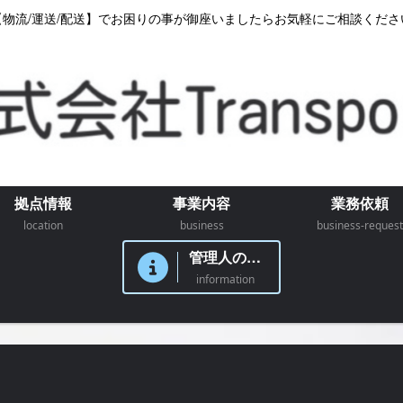
【物流/運送/配送】でお困りの事が御座いましたらお気軽にご相談くださ
拠点情報
事業内容
業務依頼
location
business
business-request
管理人のつぶやき
information