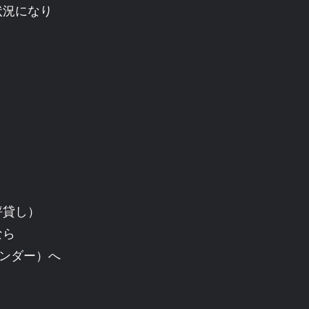
状況になり
坪貸し）
なら
トヴンダー）へ