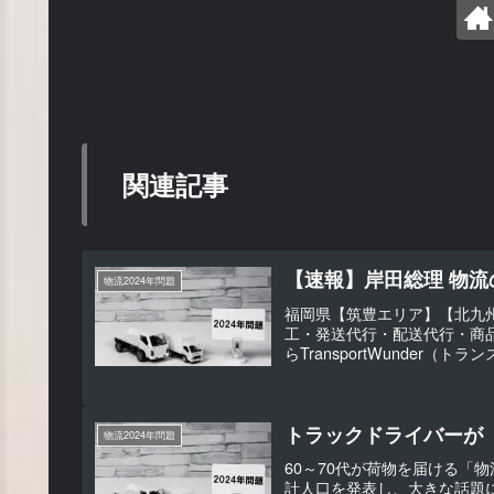
関連記事
【速報】岸田総理 物流
物流2024年問題
福岡県【筑豊エリア】【北九州
工・発送代行・配送代行・商
らTransportWunder
トラックドライバーが
物流2024年問題
60～70代が荷物を届ける「
計人口を発表し、大きな話題にな