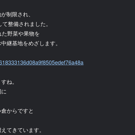
働が制限され、
して整備されました。
れた野菜や果物を
ぶ中継基地をめざします。
552618333136d08a9f8505edef76a48a
ますね。
岡に
小倉からですと
増えてきています。