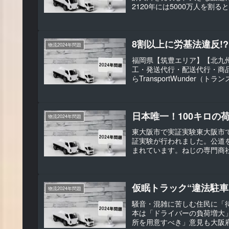
2120年には5000万人を割る
8割以上に労基法違反!?
物流2024年問題
福岡県【筑豊エリア】【北九州
工・発送代行・配送代行・商
らTransportWunder
日本唯一！100キロの
物流2024年問題
東大阪市で実証実験東大阪市
証実験が行われました。公道
まれています。ねじの専門商社
仮眠トラック“違法駐車
物流2024年問題
騒音・混雑に苦しむ住民に「
本は「ドライバーの負荷増大
所を用意すべき」意見も大阪府警