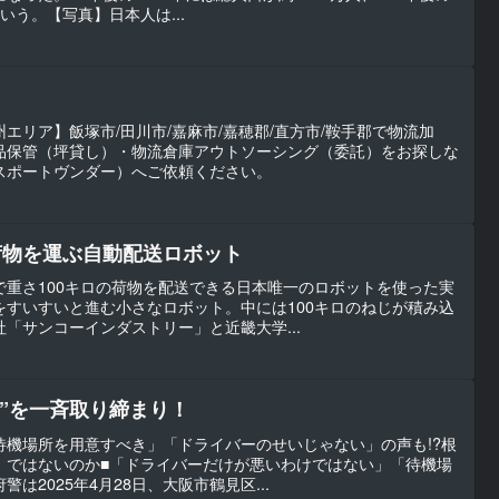
という。【写真】日本人は...
エリア】飯塚市/田川市/嘉麻市/嘉穂郡/直方市/鞍手郡で物流加
品保管（坪貸し）・物流倉庫アウトソーシング（委託）をお探しな
（トランスポートヴンダー）へご依頼ください。
荷物を運ぶ自動配送ロボット
で重さ100キロの荷物を配送できる日本唯一のロボットを使った実
をすいすいと進む小さなロボット。中には100キロのねじが積み込
「サンコーインダストリー」と近畿大学...
”を一斉取り締まり！
待機場所を用意すべき」「ドライバーのせいじゃない」の声も!?根
」ではないのか■「ドライバーだけが悪いわけではない」「待機場
は2025年4月28日、大阪市鶴見区...