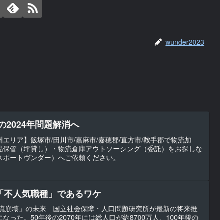
wunder2023
の2024年問題解消へ
エリア】飯塚市/田川市/嘉麻市/嘉穂郡/直方市/鞍手郡で物流加
品保管（坪貸し）・物流倉庫アウトソーシング（委託）をお探しな
（トランスポートヴンダー）へご依頼ください。
「不人気職種」であるワケ
物流崩壊」の未来 国立社会保障・人口問題研究所が最新の将来推
った。50年後の2070年には総人口が約8700万人、100年後の