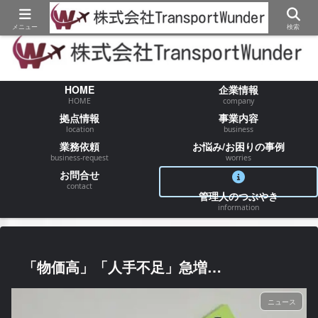
【物流/運送/配送】でお困りの事が御座いましたらお気軽にご相談ください
メニュー
検索
HOME
企業情報
HOME
company
拠点情報
事業内容
location
business
業務依頼
お悩み/お困りの事例
business-request
worries
お問合せ
contact
管理人のつぶやき
information
「物価高」「人手不足」急増…
ニュース