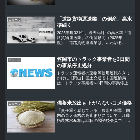
「道路貨物運送業」の倒産、高水
ニュース
準続く
2025年度321件、過去4番目の高水準「道
路貨物運送業」の倒産動向（2025年
度） 道路貨物運送業は、いわゆる
「2024年問題」への対応を余儀なくさ
れ、人手不足感が顕著となっている。足
もとでは、中東情勢の緊迫化により軽油
笠岡市のトラック事業者を3日間
ニュース
価格が高騰し、一時...
の事業停止処分
トラック運転者の薬物等使用運転をきっ
かけに【岡山】国土交通省中国運輸局
は、トラック事業者を3日間の事業停止な
どの行政処分にしたと、発表しました。
行政処分を受けたのは、兵庫県加古川市
に本社を置く「嵯峨物流」の岡山営業所
備蓄米放出も下がらないコメ価格
（笠岡市笠岡）です。中国...
ニュース
「責任重く感じている」農水相謝罪 国
内のコメ価格の高止まりについて、江藤
拓農林水産相は22日の閣議後会見で、
「備蓄米を出しても店頭価格が下がらな
い。責任を重く感じている。申し訳ない
と思っている」と謝罪した。【動画】