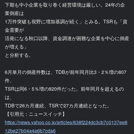
下期も中小企業を取り巻く経営環境は厳しい。24年の企
業倒産は
1万件突破も視野に増加基調が続く」とみる。TSRも「資
金需要が
活発になる秋口以降、資金調達が困難な企業を中心に倒産
が増える」
と分析する。
6月単月の倒産件数は、TDBが前年同月比3・2％増の807
件、
TSRは同6・5％増の820件だった。前年同月を超えるの
は、
TDBで26カ月連続、TSRで27カ月連続となった。
【引用元：ニュースイッチ】
https://news.yahoo.co.jp/articles/638f224dc3cb7c0137ee8
12be27b04a4a6b7cda6