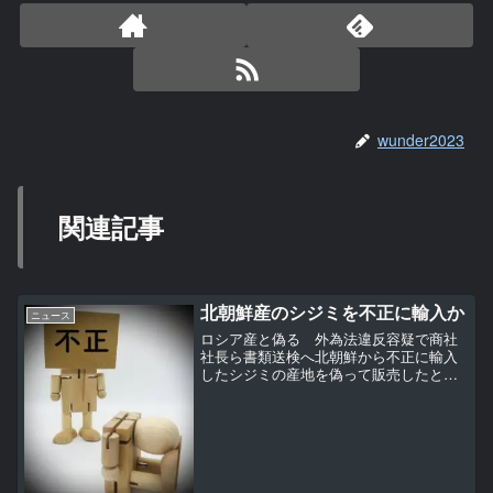
wunder2023
関連記事
北朝鮮産のシジミを不正に輸入か
ニュース
ロシア産と偽る 外為法違反容疑で商社
社長ら書類送検へ北朝鮮から不正に輸入
したシジミの産地を偽って販売したとし
て、警察当局は5日にも、外為法違反の疑
いで、商社代表ら3人と法人を書類送検す
る方針を固めた。捜査関係者への取材で
分かった。核や弾道ミ...