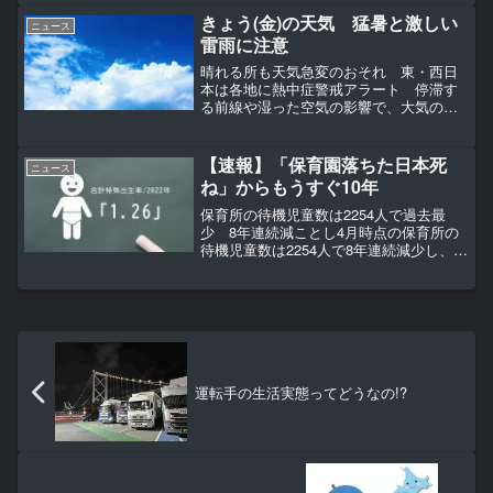
「米価が下がらない」怒る市...
きょう(金)の天気 猛暑と激しい
ニュース
雷雨に注意
晴れる所も天気急変のおそれ 東・西日
本は各地に熱中症警戒アラート 停滞す
る前線や湿った空気の影響で、大気の状
態が非常に不安定になっている。きょう
19日(金)は日本海側ほど雨が降りやすく、
激しい雨や雷雨になる所がありそうだ。
【速報】「保育園落ちた日本死
ニュース
晴れ間の出る太平洋...
ね」からもうすぐ10年
保育所の待機児童数は2254人で過去最
少 8年連続減ことし4月時点の保育所の
待機児童数は2254人で8年連続減少し、過
去最少を更新しました。【画像】施設が
近くにない…不妊治療・産後ケアを受け
るとき一定の条件のもとで交通費8割助成
へ 2026...
運転手の生活実態ってどうなの!?