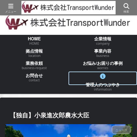
【物流/運送/配送】でお困りの事が御座いましたらお気軽にご相談ください
メニュー
検索
HOME
企業情報
HOME
company
拠点情報
事業内容
location
business
業務依頼
お悩み/お困りの事例
business-request
worries
お問合せ
contact
管理人のつぶやき
information
【独自】小泉進次郎農水大臣
ニュース