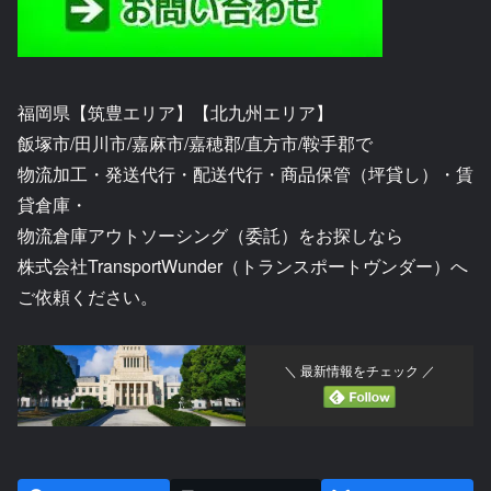
福岡県【筑豊エリア】【北九州エリア】
飯塚市/田川市/嘉麻市/嘉穂郡/直方市/鞍手郡で
物流加工・発送代行・配送代行・商品保管（坪貸し）・賃
貸倉庫・
物流倉庫アウトソーシング（委託）をお探しなら
株式会社TransportWunder（トランスポートヴンダー）へ
ご依頼ください。
＼ 最新情報をチェック ／