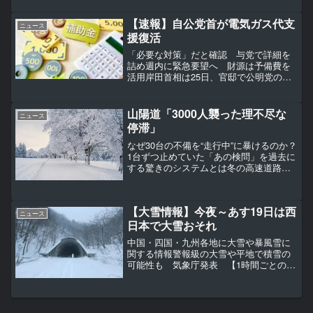
民党総裁選「候補者」たち 総裁選に
は、小林鷹之前経済...
【速報】自公党首が電気ガス代支
ニュース
援復活
「必要な対策」だと確認 与党で詳細を
詰め週内に緊急要望へ 財源は予備費を
活用岸田首相は25日、官邸で公明党の山
口代表と会談し、岸田首相が21日に表明
した電気ガス料金の補助を復活する「酷
暑乗り切り緊急支援」などについて意見
山陽道「3000人襲った理不尽な
ニュース
交換した。会談後、山...
停滞」
なぜ30台の不備を“走行中”に暴けるのか？
1台ずつ止めていた「あの検問」を過去に
する驚きのシステムとは冬の高速道路と
装備の義務日本高速道路保有・債務返済
機構（神奈川県横浜市）のウェブサイト
では、冬の高速道路を走行する際には最
【大雪情報】今夜～あす19日は西
新の気象情報や交...
ニュース
日本で大雪おそれ
中国・四国・九州各地に大雪や暴風雪に
関する情報警報級の大雪や平地で積雪の
可能性も 気象庁発表 【1時間ごとの降
雪・風シミュレーション】18日朝、気象
庁は中国地方や四国地方、九州北部地方
に大雪や暴風雪に関する情報を発表して
います。【画像で詳し...