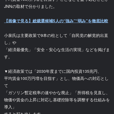
JNNの取材で分かりました。
【画像で見る】総裁選候補5人の“強み”“弱み”を徹底比較
小泉氏は主要政策で9本の柱として「自民党の解党的出直
し」や
「経済最優先」「安全・安心な生活の実現」などを掲げま
す。
▼経済政策では「2030年度までに国内投資135兆円、
平均賃金100万円増を目指す」とし、物価高への対応とし
て
「ガソリン暫定税率の速やかな廃止」「所得税を見直し、
物価や賃金の上昇に対応し基礎控除等を調整する仕組みを
導入」
すると打ち出します。