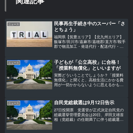
関連記事
民事再生手続き中のスーパー「さ
ニュース
とちょう」
福岡県【筑豊エリア】【北九州エリア】
飯塚市/田川市/嘉麻市/嘉穂郡/直方市/鞍手
郡で物流加工・発送代行・配送代行・商
品保管（坪貸し）・物流倉庫アウトソー
シング（委託）をお探しなら
TransportWunder（トランスポートヴンダ
子どもが「公立高校」に合格！
ニュース
ー）へご依頼ください。
「授業料無償化」といいますが
実際どういうことでしょうか？「授業料
無償化」と聞くと、高校生活にかかる費
用が一切かからないように思えるかもし
れません。しかし、実際にはどのような
仕組みなのか、すべての家庭が対象にな
るのか気になる方も多いでしょう。本記
自民党総裁選は9月12日告示
事では授業料無償化の対象...
ニュース
27日投開票 党選管が正式決定自民党の
総裁選挙管理委員会は20日、岸田文雄首
相（党総裁）の任期満了に伴う総裁選を9
月12日告示、同27日投開票と決めた。
【写真まとめ】出馬する？しない？ 自