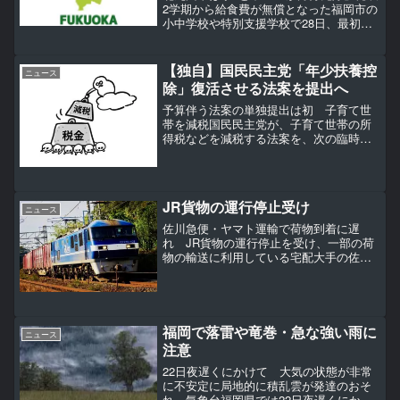
2学期から給食費が無償となった福岡市の
小中学校や特別支援学校で28日、最初の
給食が提供されました。【波紋】「から
揚げ1個」給食「栄養価に問題なし」「調
理や配膳を考慮」今後のメニューどうな
【独自】国民民主党「年少扶養控
ニュース
る正午すぎ、福...
除」復活させる法案を提出へ
予算伴う法案の単独提出は初 子育て世
帯を減税国民民主党が、子育て世帯の所
得税などを減税する法案を、次の臨時国
会に提出する方針を固めたことがFNNの
取材でわかった。関係者によると、国民
は「年少扶養控除」の復活に向けた関連
法案を提出する方針を固...
JR貨物の運行停止受け
ニュース
佐川急便・ヤマト運輸で荷物到着に遅
れ JR貨物の運行停止を受け、一部の荷
物の輸送に利用している宅配大手の佐川
急便は、全国の広い範囲で荷物の到着に
遅れが生じていると明らかにしました。
順次、トラックや飛行機といった他の手
段への切り替えを検討して...
福岡で落雷や竜巻・急な強い雨に
ニュース
注意
22日夜遅くにかけて 大気の状態が非常
に不安定に局地的に積乱雲が発達のおそ
れ 気象台福岡県では22日夜遅くにかけ