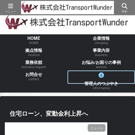
【物流/運送/配送】でお困りの事が御座いましたらお気軽にご相談ください
メニュー
検索
HOME
企業情報
HOME
company
拠点情報
事業内容
location
business
業務依頼
お悩み/お困りの事例
business-request
worries
お問合せ
contact
管理人のつぶやき
information
住宅ローン、変動金利上昇へ
ニュース