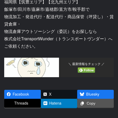
福岡県【筑豊エリア】【北九州エリア】
飯塚市/田川市/嘉麻市/嘉穂郡/直方市/鞍手郡で
物流加工・発送代行・配送代行・商品保管（坪貸し）・賃
貸倉庫・
物流倉庫アウトソーシング（委託）をお探しなら
株式会社TransportWunder（トランスポートヴンダー）へ
ご依頼ください。
＼ 最新情報をチェック ／
Facebook
X
Bluesky
Threads
Hatena
Copy