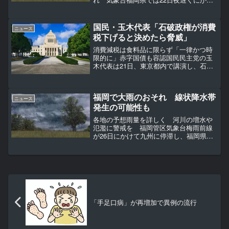
て、落雷や竜巻などの激しい突風、急な
強い雨に注意するよう気象台が呼びかけ
ています。気象台によりますと九州北部
国民・玉木代表「石破政権が消費
ニュース
地方では、台風12号...
税下げると決めたら脅威」
消費減税は食料品に限らず「一律かつ時
限的に」赤字国債も容認国民民主党の玉
木代表は21日、東京都内で講演し、石破
政権が消費税を減税する方針を決めた場
合には「選挙的には脅威だ」との認識を
示した。講演の中で、玉木氏は「どうい
福岡で大雨のおそれ 線状降水帯
う形であろうと、消費税...
ニュース
発生の可能性も
各地の予想雨量を詳しく 河川の増水や
氾濫に警戒を 福岡管区気象台梅雨前線
が26日にかけて九州に停滞し、福岡県で
は今後線状降水帯が発生して大雨災害発
生の危険度が急激に高まるおそれがある
として、気象台が注意・警戒を呼びかけ
ています。気象台により...
「手足口病」が再増加で異例の流行