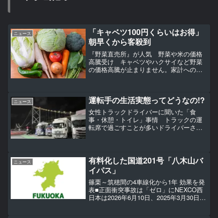
「キャベツ100円くらいはお得」
ニュース
朝早くから客殺到
『野菜直売所』が人気 野菜や米の価格
高騰受け キャベツやハクサイなど野菜
の価格高騰が止まりません。家計への苦
労が続く中、地元の新鮮野菜がお得に買
える「直売所」は賑わいを見せていまし
た。 鍋料理の定番・ハクサイに、キャ
運転手の生活実態ってどうなの!?
ベツがたっぷり！お好み焼...
ニュース
女性トラックドライバーに聞いた「食
事・休憩・トイレ」事情 トラックの運
転席で過ごすことが多いドライバーさん
ですが、食事や休憩、トイレなんかは、
いつもどうしているんでしょう？【画像
ギャラリー】モチベーションアップには
欠かせない!!ドライバー特...
有料化した国道201号「八木山バ
ニュース
イパス」
篠栗～筑穂間の4車線化から1年 効果を発
表■正面衝突事故は「ゼロ」にNEXCO西
日本は2026年6月10日、2025年3月30日に
開通した国道201号「八木山バイパス」篠
栗IC～筑穂IC間（延長5.7km）で実施し