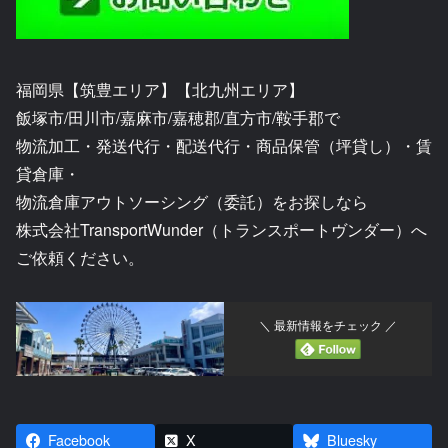
福岡県【筑豊エリア】【北九州エリア】
飯塚市/田川市/嘉麻市/嘉穂郡/直方市/鞍手郡で
物流加工・発送代行・配送代行・商品保管（坪貸し）・賃
貸倉庫・
物流倉庫アウトソーシング（委託）をお探しなら
株式会社TransportWunder（トランスポートヴンダー）へ
ご依頼ください。
＼ 最新情報をチェック ／
Facebook
X
Bluesky