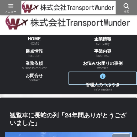
【物流/運送/配送】でお困りの事が御座いましたらお気軽にご相談ください
メニュー
検索
HOME
企業情報
HOME
company
拠点情報
事業内容
location
business
業務依頼
お悩み/お困りの事例
business-request
worries
お問合せ
contact
管理人のつぶやき
information
観覧車に長蛇の列「24年間ありがとうござ
いました」