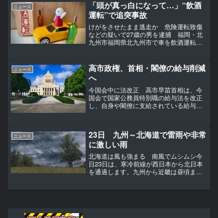
た交通量調査のレポートを公...
「頭が真っ白になって…」“飲酒
ニュース
運転”で追突事故
けがをさせたまま逃走か 危険運転致傷
などの疑いで27歳の男を逮捕 福岡・北
九州市福岡県北九州市で車を飲酒運転を
して軽乗用車に追突する事故を起こし、
けがをさせたまま逃げた疑いで21日、27
歳の会社員の男が逮捕されました。危険
高市政権、首相・閣僚の給与削減
ニュース
運転致傷などの疑い...
へ
今国会中に法改正 高市早苗首相は、今
国会で国家公務員特別職の給与法を改正
し、自身や閣僚に支給されている給与を
削減する方針だ。 11日にも関係閣僚会
議を開き、国会議員歳費からの上乗せ分
の取りやめを確認する。連立政権を組む
23日 九州～北海道で雷雨や非常
日本維新の会が「身を切...
ニュース
に激しい雨
北海道は風も強まる 南風でムシムシ今
日23日は、寒冷前線が西日本から北日本
を通過します。九州から近畿は昼頃ま
で、東海は断続的に雨や雷雨で、局地的
に非常に激しい雨が降るでしょう。関東
や北陸、東北も昼頃から雨や雷雨で激し
く降る所がありそうです。...