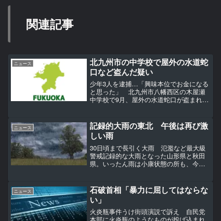
関連記事
北九州市の中学校で屋外の水道蛇
ニュース
口など盗んだ疑い
少年3人を逮捕…「興味本位でお金になる
と思った」 北九州市八幡西区の木屋瀬
中学校で9月、屋外の水道蛇口が盗まれる
などした事件で、福岡県警八幡西署は2
日、建造物侵入と窃盗の容疑で同区の15
～16歳の少年3人を逮捕したと発表した。
記録的大雨の東北 午後は再び激
ニュース
【写真】福岡県...
しい雨
30日頃まで長引く大雨 氾濫など最大級
警戒記録的な大雨となった山形県と秋田
県。いったん雨は小康状態の所も、今日
27日(土)午後から再び激しい雨や雷雨とな
り、30日(火)頃にかけて長期間、大雨とな
る見込みです。大雨となった地域では、
石破首相「暴力に屈してはならな
ニュース
少しの雨で...
い」
火炎瓶事件うけ街頭演説で訴え 自民党
本部に火炎瓶のようなものが投げ込まれ