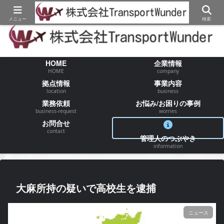
【物流/運送/配送】でお困りの事が御座いましたらお気軽にご相談ください
メニュー
検索
HOME
企業情報
HOME
company
拠点情報
事業内容
location
business
業務依頼
お悩み/お困りの事例
business-request
worries
お問合せ
contact
管理人のつぶやき
information
大麻所持の疑いで高校生を逮捕
ニュース