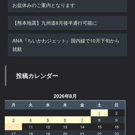
お盆休みのご案内となります
【熊本地震】九州道8月後半通行可能に
ANA『ちいかわジェット』国内線で10月下旬から
就航
投稿カレンダー
2026年8月
月
火
水
木
金
土
日
1
2
3
4
5
6
7
8
9
10
11
12
13
14
15
16
17
18
19
20
21
22
23