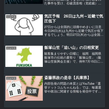
た事件を受け、石破茂首相（党総裁）は
19日午前、鹿児島県薩摩川内市での街頭
演説の冒頭、「私どもは、民主主義がこ
ういう暴力に屈することがあっては絶対
気圧予報 26日は九州～近畿で気
ニュース
にならないと思っている...
圧低下
27日からは全国的に頭痛やめまいに注意
今日26日(水)は九州から近畿で気圧が低下
するでしょう。明日27日(木)からは全国的
に気圧低下に伴う頭痛、首や肩のこり、
めまい、全身倦怠感、関節痛、低血圧な
どにご注意ください。梅雨空が続く 頭
飯塚山笠「追い山」の日程変更
ニュース
痛やめまい...
観客集まりやすい日曜に 福岡 福岡県
飯塚市の伝統の夏祭り「飯塚山笠」（飯
塚山笠振興会主催）で、例年7月15日に実
施されてきたメインイベント「追い山」
が20日に変更される。観光資源として地
域を盛り上げようと、観客が集まりやす
い日曜日の開催とな...
斎藤県政の是非【兵庫県】
ニュース
内部告発の問題の本質とはYouTube「選
挙ドットコムちゃんねる」では、毎週選
挙や政治に関連する情報を発信中です。
2024年11月15日に公開された動画のテー
マは、「斎藤県政の是非！」です。ゲス
トに元神戸市会議員の橋本健さんをお招
きして、兵...