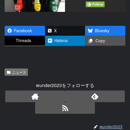
Facebook
X
Bluesky
Threads
Hatena
Copy
ニュース
wunder2023をフォローする
wunder2023