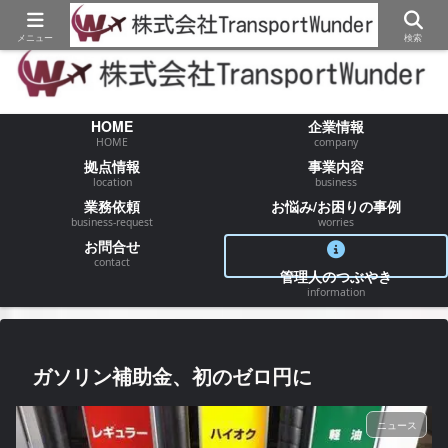
【物流/運送/配送】でお困りの事が御座いましたらお気軽にご相談ください
メニュー
検索
HOME
企業情報
HOME
company
拠点情報
事業内容
location
business
業務依頼
お悩み/お困りの事例
business-request
worries
お問合せ
contact
管理人のつぶやき
information
ガソリン補助金、初のゼロ円に
ニュース