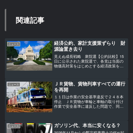
関連記事
経済公約、家計支援策ずらり 財
ニュース
源論置き去り
見えぬ成長戦略 衆院選【公約比較】15
日に公示された衆院選で、各党は当面の
物価高対策をはじめとする経済政策を巡
って論戦を交わす。【ひと目でわかる】
各党が掲げる主な経済公約 自民、公明
両党は補正予算編成をにらんで低所得世
ＪＲ貨物、貨物列車すべての運行
帯向け給付金や電気・ガ...
ニュース
を再開
１１日は作業の安全基準違反で２４８本
停止 ＪＲ貨物が車輪と車軸の取り付け
作業で安全基準に違反した問題で、同社
は１２日、前日に運行を停止した貨物列
車２４８本すべての運行を再開したこと
を明らかにした。【写真】車輪と車軸を
ガソリン代、本当に安くなる？
組み合わせた「輪軸」 １...
ニュース
2025年11月からの暫定税率廃止で何が起