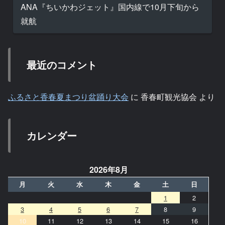
ANA『ちいかわジェット』国内線で10月下旬から
就航
最近のコメント
ふるさと香春夏まつり盆踊り大会
に
香春町観光協会
より
カレンダー
2026年8月
月
火
水
木
金
土
日
1
2
3
4
5
6
7
8
9
10
11
12
13
14
15
16