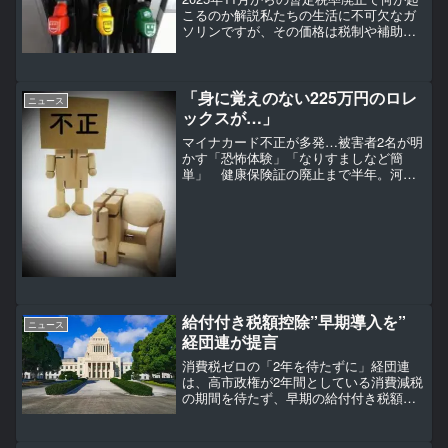
こるのか解説私たちの生活に不可欠なガ
ソリンですが、その価格は税制や補助金
の動向によって大きく左右されます。暫
定税率の廃止が議論されているなか、
「いつから価格が変わるのか」「家計や
事業への影響はどれほ...
「身に覚えのない225万円のロレ
ニュース
ックスが…」
マイナカード不正が多発…被害者2名が明
かす「恐怖体験」「なりすましなど簡
単」 健康保険証の廃止まで半年。河野
太郎デジタル相（61）はマイナ保険証の
利用を促そうと躍起だが、利用率は4月時
点で6％台にとどまっている。それもその
はず。偽造マイナン...
給付付き税額控除”早期導入を”
ニュース
経団連が提言
消費税ゼロの「2年を待たずに」経団連
は、高市政権が2年間としている消費減税
の期間を待たず、早期の給付付き税額控
除の導入を求める提言をまとめました。
【経団連・小堀秀毅副会長（旭化成会
長）】「（消費減税は）単独ではなくて