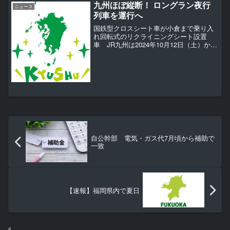
九州ほぼ縦断！ ロングラン夜行
やっぱり給付付きの税額控...
ニュース
列車を運行へ
国鉄型クロスシート車が小倉まで乗り入
れ回転式のリクライニングシート設置
車 JR九州は2024年10月12日（土）か
ら、日豊本線の宮崎～小倉間で0泊2日の
夜行列車を運行します。これは、同線の
南宮崎～小倉間の電化50周年を記念して
実施されるもの...
自公幹部 電気・ガス代7月頃から補助で
一致
【速報】福岡県内で夏日