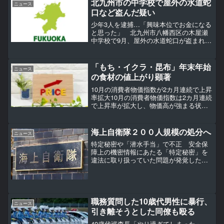
北九州市の中学校で屋外の水道蛇
事執筆時点で10...
ニュース
口など盗んだ疑い
少年3人を逮捕…「興味本位でお金になる
と思った」 北九州市八幡西区の木屋瀬
中学校で9月、屋外の水道蛇口が盗まれる
などした事件で、福岡県警八幡西署は2
日、建造物侵入と窃盗の容疑で同区の15
～16歳の少年3人を逮捕したと発表した。
「もち・イクラ・昆布」年末年始
ニュース
【写真】福岡県...
の食材の値上がり顕著
10月の消費者物価指数が2カ月連続で上昇
率拡大10月の消費者物価指数は2カ月連続
で上昇率が拡大し、物価高が強まる状態
が改めて浮き彫りになった。【画像】10
月の消費者物価指数…特に食品の値上が
りが顕著総務省が発表した10月の消費者
海上自衛隊２００人規模の処分へ
ニュース
物価指数は、...
特定秘密や「潜水手当」で不正 安全保
障上の機密情報にあたる「特定秘密」を
違法に取り扱っていた問題が発覚した海
上自衛隊で、新たに潜水士が手当を不正
に受給していた事例が多数確認されたこ
とが政府関係者への取材でわかった。防
衛省は週内にも、これら複...
職務質問した10歳代男性に暴行、
ニュース
引き離そうとした同僚も殴る
40歳代巡査長「やり過ぎてしまった」