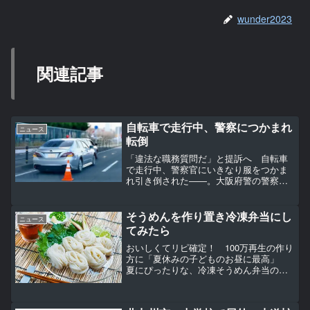
wunder2023
関連記事
自転車で走行中、警察につかまれ
ニュース
転倒
「違法な職務質問だ」と提訴へ 自転車
で走行中、警察官にいきなり服をつかま
れ引き倒された――。大阪府警の警察官
による違法な職務質問で負傷し、後遺症
が残ったとして、大阪府内に住む40代の
男性が8日にも大阪地裁に提訴する。後遺
そうめんを作り置き冷凍弁当にし
ニュース
症の慰謝料など約64...
てみたら
おいしくてリピ確定！ 100万再生の作り
方に「夏休みの子どものお昼に最高」
夏にぴったりな、冷凍そうめん弁当の作
り方がYouTubeチャンネル「のんのん」
に投稿され、「めっちゃいい……！」
「冷凍って発想なかった」と話題に。記