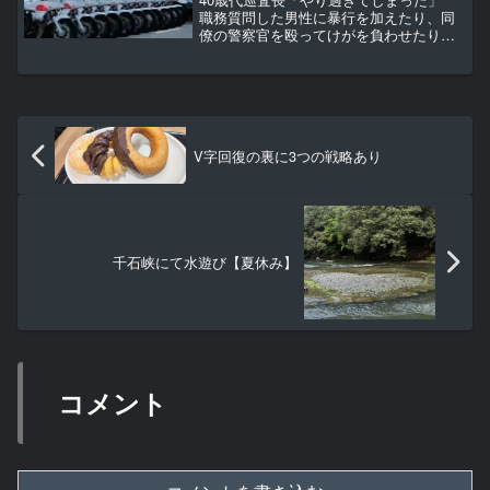
職務質問した男性に暴行を加えたり、同
僚の警察官を殴ってけがを負わせたりし
たとして、熊本県警は26日、男性巡査長
（40歳代）を特別公務員暴行陵虐と公務
執行妨害、傷害の容疑で熊本地検に書類
送検し、停職3か月...
V字回復の裏に3つの戦略あり
千石峡にて水遊び【夏休み】
コメント