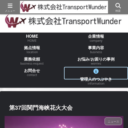
【物流/運送/配送】でお困りの事が御座いましたらお気軽にご相談ください
メニュー
検索
HOME
企業情報
HOME
company
拠点情報
事業内容
location
business
業務依頼
お悩み/お困りの事例
business-request
worries
お問合せ
contact
管理人のつぶやき
information
第37回関門海峡花火大会
ニュース