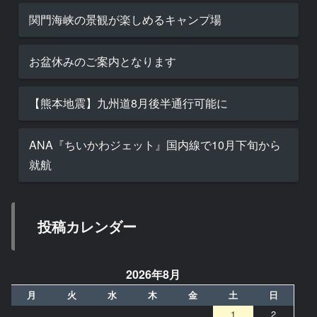
関門海峡の景観が楽しめるキャンプ場
お盆休みのご案内となります
【熊本地震】九州道8月後半通行可能に
ANA『ちいかわジェット』国内線で10月下旬から
就航
投稿カレンダー
2026年8月
月
火
水
木
金
土
日
1
2