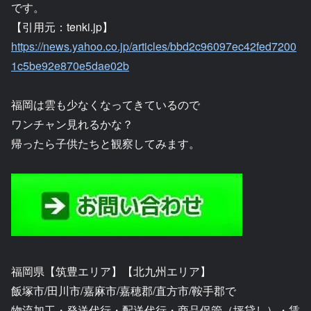
です。
【引用元：tenki.jp】
https://news.yahoo.co.jp/articles/bbd2c96097ec42fed7200
1c5be92e870e5dae02b
福岡は雲も少なくなってきているので
ワンチャン見れるかな？
帰ったら子供たちと観察してみます。
福岡県【筑豊エリア】【北九州エリア】
飯塚市/田川市/嘉麻市/嘉穂郡/直方市/鞍手郡で
物流加工・発送代行・配送代行・商品保管（坪貸し）・賃