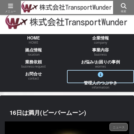
【物流/運送/配送】でお困りの事が御座いましたらお気軽にご相談ください
メニュー
検索
HOME
企業情報
HOME
company
拠点情報
事業内容
location
business
業務依頼
お悩み/お困りの事例
business-request
worries
お問合せ
contact
管理人のつぶやき
information
16日は満月(ビーバームーン)
ニュース