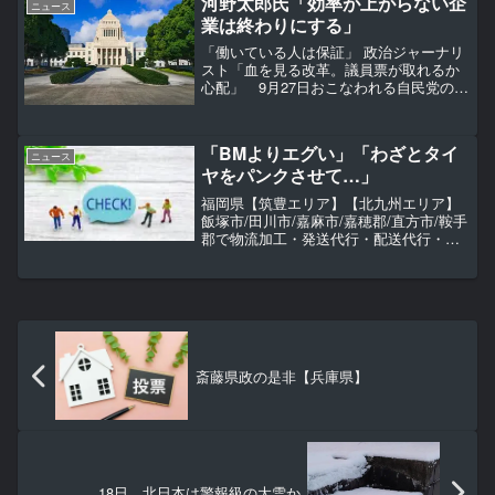
河野太郎氏「効率が上がらない企
ニュース
さは落ち...
業は終わりにする」
「働いている人は保証」 政治ジャーナリ
スト「血を見る改革。議員票が取れるか
心配」 9月27日おこなわれる自民党の総
裁選挙に向けて、8月27日に出馬表明会見
をした河野太郎デジタル担当大臣。そこ
で語られた経済政策「民間主導の経済成
「BMよりエグい」「わざとタイ
長」について詳...
ニュース
ヤをパンクさせて…」
福岡県【筑豊エリア】【北九州エリア】
飯塚市/田川市/嘉麻市/嘉穂郡/直方市/鞍手
郡で物流加工・発送代行・配送代行・商
品保管（坪貸し）・物流倉庫アウトソー
シング（委託）をお探しなら
TransportWunder（トランスポートヴンダ
ー）へご依頼ください。
斎藤県政の是非【兵庫県】
18日 北日本は警報級の大雪か