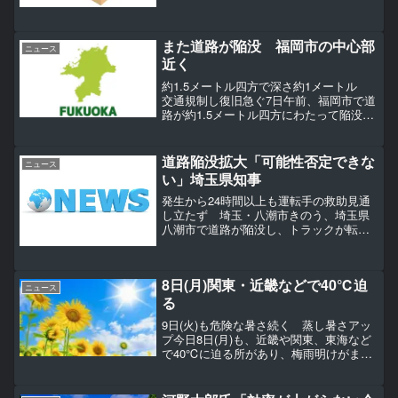
などの運転手...
また道路が陥没 福岡市の中心部
ニュース
近く
約1.5メートル四方で深さ約1メートル
交通規制し復旧急ぐ7日午前、福岡市で道
路が約1.5メートル四方にわたって陥没し
ているのが見つかり、市などは復旧を急
ぐことにしています。中央警察署により
ますと7日午前11時40分ごろ、福岡市中央
道路陥没拡大「可能性否定できな
ニュース
区渡辺通...
い」埼玉県知事
発生から24時間以上も運転手の救助見通
し立たず 埼玉・八潮市きのう、埼玉県
八潮市で道路が陥没し、トラックが転落
した事故。発生から24時間以上たった現
在も、運転手の男性の救助には至ってい
ません。現場から中継です。【写真を見
8日(月)関東・近畿などで40℃迫
る】直径5メートル、...
ニュース
る
9日(火)も危険な暑さ続く 蒸し暑さアッ
プ今日8日(月)も、近畿や関東、東海など
で40℃に迫る所があり、梅雨明けがまだ
とは思えない暑さになりました。明日9日
(火)も危険な暑さが続く見込みです。その
後は次第に梅雨空が戻るため、猛烈な暑