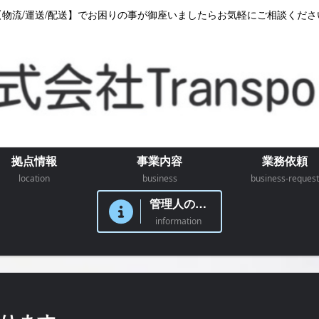
【物流/運送/配送】でお困りの事が御座いましたらお気軽にご相談くださ
拠点情報
事業内容
業務依頼
location
business
business-request
管理人のつぶやき
information