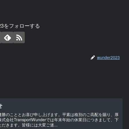
2023をフォローする
wunder2023
せ
健勝のこととお喜び申し上げます。平素は格別のご高配を賜り、厚
会社TransportWunderでは年末年始の休業日につきまして、下
だきます。皆様には大変ご迷...