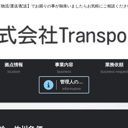
【物流/運送/配送】でお困りの事が御座いましたらお気軽にご相談くださ
拠点情報
事業内容
業務依頼
location
business
business-request
管理人のつぶやき
information