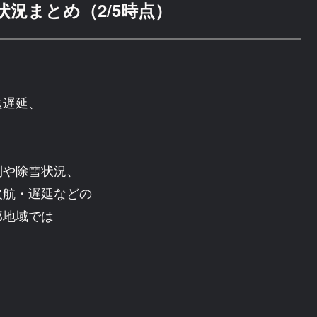
況まとめ（2/5時点）
、
送遅延、
制や除雪状況、
欠航・遅延などの
部地域では