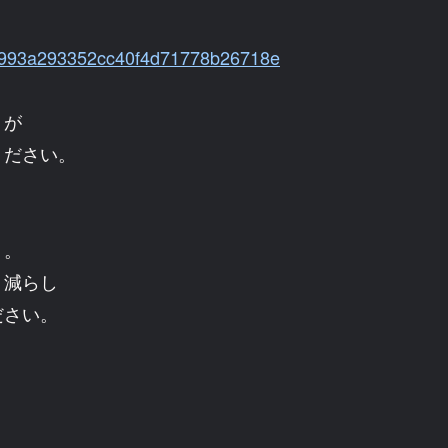
】
24e993a293352cc40f4d71778b26718e
りが
ください。
う。
り減らし
ださい。