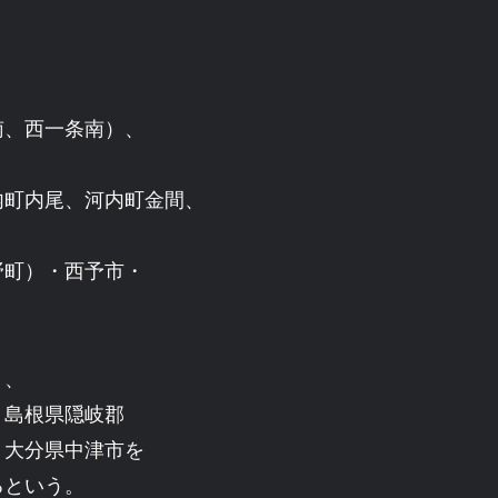
南、西一条南）、
内町内尾、河内町金間、
野町）・西予市・
）、
、島根県隠岐郡
、大分県中津市を
るという。