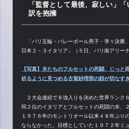
「監督として最後、寂しい」「
訳を抱擁
「パリ五輪・バレーボール男子・準々決勝
日本２－３イタリア」（５日、パリ南アリー
【写真】夫たちのフルセットの死闘、じっと
祈るように見つめる古賀紗理那の顔が切なす
２大会連続で８強入りを決めた世界ランク
同２位のイタリアとフルセットの死闘の末、
１９７６年のモントリオール以来４８年ぶり
ならなかった。目標としていた１９７２年ミ