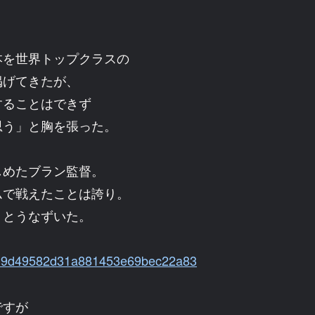
を世界トップクラスの
掲げてきたが、
することはできず
思う」と胸を張った。
めたブラン監督。
ムで戦えたことは誇り。
」とうなずいた。
3be39d49582d31a881453e69bec22a83
ですが