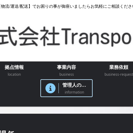
【物流/運送/配送】でお困りの事が御座いましたらお気軽にご相談くださ
拠点情報
事業内容
業務依頼
location
business
business-request
管理人のつぶやき
information