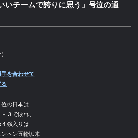
いいチームで誇りに思う」号泣の通
、
ナ）
両手を合わせて
ぎる
６位の日本は
２－３で敗れ、
の４強入りは
ュンヘン五輪以来