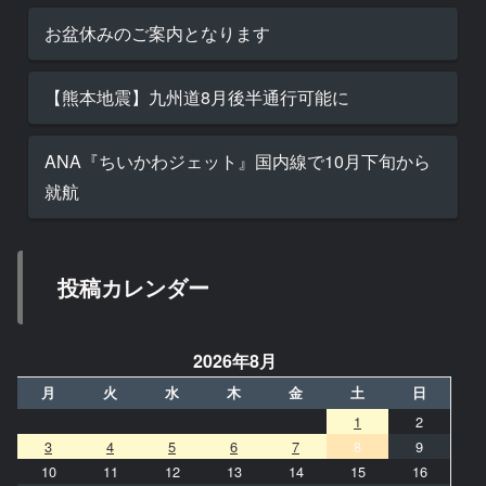
お盆休みのご案内となります
【熊本地震】九州道8月後半通行可能に
ANA『ちいかわジェット』国内線で10月下旬から
就航
投稿カレンダー
2026年8月
月
火
水
木
金
土
日
1
2
3
4
5
6
7
8
9
10
11
12
13
14
15
16