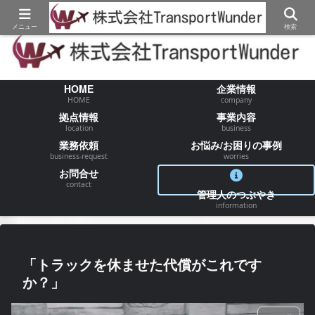
【物流/運送/配送】でお困りの事が御座いましたらお気軽にご相談ください
メニュー
検索
HOME
企業情報
HOME
company
拠点情報
事業内容
location
business
業務依頼
お悩み/お困りの事例
business-request
worries
お問合せ
contact
管理人のつぶやき
information
「トラックを休ませた代償がこれです
か？」