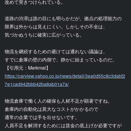
改めて突きつけられている。
道路の渋滞は誰の目にも明らかだが、拠点の処理能力の
限界は外からは見えにくい。しかしその不全は、
気づかぬうちに確実に広がっている。
物流を継続するための避けては通れない議論は、
すでに倉庫の壁の内側で、静かに始まっているのだ。
【引用元：Merkmal】
https://carview.yahoo.co.jp/news/detail/3ea0d55c8c3dabf2
7e1cad942bbb42ba8ab01a7a/
物流倉庫で働く人の確保も人材不足が顕著ですね。
倉庫内の自動化は莫大なコストがかかるので
通常の企業では手を出せないです。
人員不足を解消するためには賃金の底上げが必要ですが