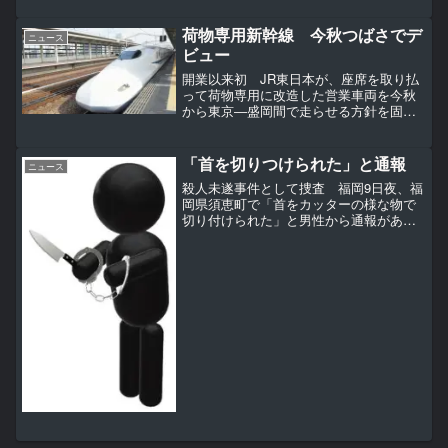
た望月彰容疑者は化粧...
荷物専用新幹線 今秋つばさでデ
ニュース
ビュー
開業以来初 JR東日本が、座席を取り払
って荷物専用に改造した営業車両を今秋
から東京―盛岡間で走らせる方針を固め
た。JR関係者への取材でわかった。1編
成すべてを荷物専用車に改造し、大幅な
輸送力アップを目指す。荷物専用の新幹
「首を切りつけられた」と通報
ニュース
線車両が走るのは、1...
殺人未遂事件として捜査 福岡9日夜、福
岡県須恵町で「首をカッターの様な物で
切り付けられた」と男性から通報があり
ました。警察は殺人未遂事件として捜査
しています。 警察によりますと、午後8
時50分ごろ、須恵町の建材会社で「強盗
みたいな人が入って...