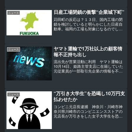
件で摘発された人が、去年1年間に全国で
6832人に上り、過去最多となったこと
が、警察庁のまとめで分かりました。全
日産工場閉鎖の衝撃“企業城下町”
ニュース
体の7割以上を...
苅田町の反応は？１３日、国内工場の閉
鎖を検討していると明らかにした日産自
動車。福岡の工場も対象になるのでしょ
うか。地元では、衝撃が広がっていま
す。２０２７年度までに国内外７つの工
場を閉鎖する。日産トップの発言が、全
世界を駆け巡りました。業績...
ヤマト運輸で1万社以上の顧客情
ニュース
報不正持ち出し
流出先が営業活動に利用 ヤマト運輸は
10月14日、姫路主管支店に在籍していた
元従業員が一部取引先企業の情報を不正
に持ち出し、別の企業に流出させていた
と発表した。流出先は2社で、うち1社は
この情報を営業活動に利用していた。
【画像】不正に持ち出...
“万引き大学生”を恐喝し10万円支
ニュース
払わせたか
コンビニ元店長逮捕 神奈川・川崎市神
奈川県川崎市のコンビニエンスストアの
元店長が万引きをした女子大学生を恐喝
し、10万円を支払わせたとして逮捕され
ました。警察によりますと、ことし4月、
川崎市多摩区のコンビニで当時店長だっ