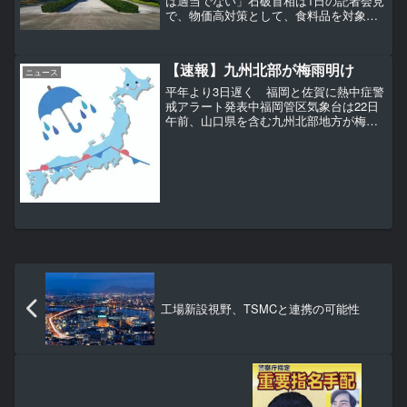
は適当でない」石破首相は1日の記者会見
で、物価高対策として、食料品を対象と
した消費税の減税を行う考えがあるか問
われ、「税率の引き下げということは適
当ではないと考えている」と否定した
【速報】九州北部が梅雨明け
石破首相は会見で「消費...
ニュース
平年より3日遅く 福岡と佐賀に熱中症警
戒アラート発表中福岡管区気象台は22日
午前、山口県を含む九州北部地方が梅雨
明けしたとみられると発表しました。平
年より3日遅く、去年より3日早い梅雨明
けです。22日の九州北部は朝から強い日
差しが照りつけ、...
工場新設視野、TSMCと連携の可能性