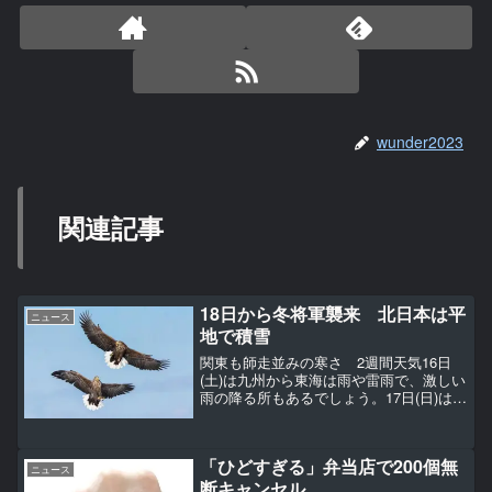
wunder2023
関連記事
18日から冬将軍襲来 北日本は平
ニュース
地で積雪
関東も師走並みの寒さ 2週間天気16日
(土)は九州から東海は雨や雷雨で、激しい
雨の降る所もあるでしょう。17日(日)は寒
冷前線が通過し、北海道や本州は雨や雷
雨に。落雷、突風、ひょうに注意。18日
(月)以降は強い寒気が流れ込み、北海道か
「ひどすぎる」弁当店で200個無
ら北陸...
ニュース
断キャンセル…