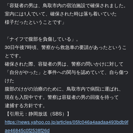
「容疑者の男は、鳥取市内の宿泊施設で確保されました。
室内には1人でいて、確保された時は落ち着いていた
様子だったということです」
「ナイフで腹部を負傷している」。
30日午後7時頃、警察から救急車の要請があったというこ
とです。
確保された際、容疑者の男は、警察の問いかけに対して
「自分がやった」と事件への関与を認めていて、自ら傷つ
けた
腹部のけがの治療のために、鳥取市内で病院に運ばれ、
現在も入院中です。警察は容疑者の男の回復を待って
逮捕する方針です。
【引用元：静岡放送（SBS）】
https://news.yahoo.co.jp/articles/05fc046a4aadaa493bdb9f
ae46845c0f2538f26d