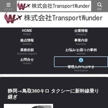
【物流/運送/配送】でお困りの事が御座いましたらお気軽にご相談ください
メニュー
検索
HOME
企業情報
HOME
company
拠点情報
事業内容
location
business
業務依頼
お悩み/お困りの事例
business-request
worries
お問合せ
contact
管理人のつぶやき
information
静岡→鳥取360キロ タクシーに新幹線乗り
継ぎ