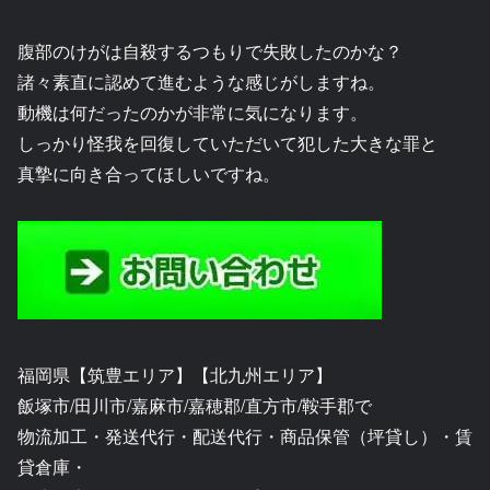
腹部のけがは自殺するつもりで失敗したのかな？
諸々素直に認めて進むような感じがしますね。
動機は何だったのかが非常に気になります。
しっかり怪我を回復していただいて犯した大きな罪と
真摯に向き合ってほしいですね。
福岡県【筑豊エリア】【北九州エリア】
飯塚市/田川市/嘉麻市/嘉穂郡/直方市/鞍手郡で
物流加工・発送代行・配送代行・商品保管（坪貸し）・賃
貸倉庫・