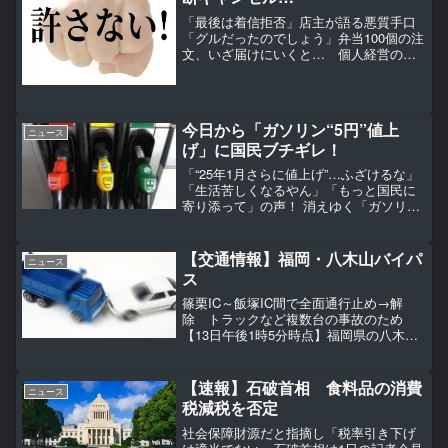
「最後は着信拒否」店主が語る悪質手口
「グルだったのでしょう」弁当100個の注
文、いざ届けにいくと… 個人経営の弁
当店が、大量キャンセル被害をSNSに投
稿し、大きな波紋を呼んでいる。その日
無駄になってしまった弁当の数は200個に
ものぼった。投...
今日から「ガソリン“5円”値上
ニュース
げ」に国民ブチギレ！
「“25年1月さらに値上げ”…ふざけるな」
「生活苦しくなるやん」「もっと国民に
寄り添って」の声！ 消えゆく「ガソリン
補助金」今後どうなる？■ガソリン値上
げ…補助金縮小に怒りの声殺到！2024年
12月19日からガソリン補助金の縮小が始
【交通情報】福岡・八木山バイパ
ニュース
まり、ガ...
ス
篠栗IC～飯塚IC間で全面通行止め→解
除 トラックなど複数台の事故のため
【13日午後1時5分時点】福岡県の八木山
バイパスは交通事故のため、13日午前7時
から篠栗IC～飯塚IC間の上下線が全面通
行止めとなっていましたが、午後0時10分
【速報】石破首相 食料品の消費
ニュース
に解除さ...
税減税を否定
社会保障財源だと指摘し「税率引き下げ