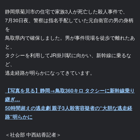
静岡県菊川市の住宅で家族3人が死亡した殺人事件で、
7月30日夜、警察は指名手配していた元自衛官の男の身柄
を
鳥取県内で確保しました。男が事件現場を徒歩で離れたあ
と、
タクシーを利用してJR掛川駅に向かい、新幹線に乗るな
ど、
逃走経路が明らかになってきています。
【写真を見る】静岡→鳥取360キロ タクシーに新幹線乗り
継ぎ…
50時間超えの逃走劇 親子3人殺害容疑者の“大胆な逃走経
路”明らかに
＜社会部 中西結香記者＞