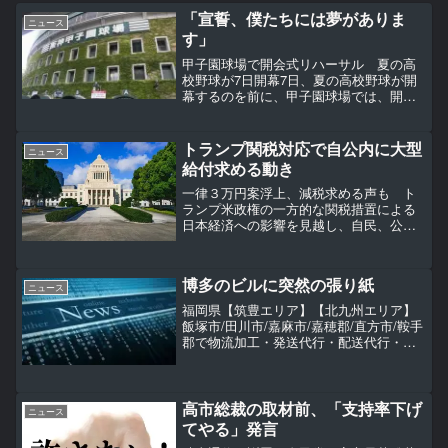
「宣誓、僕たちには夢がありま
ニュース
す」
甲子園球場で開会式リハーサル 夏の高
校野球が7日開幕7日、夏の高校野球が開
幕するのを前に、甲子園球場では、開会
式のリハーサルが行われました。兵庫県
西宮市の甲子園球場では、6日午前8時半
から開会式のリハーサルが始まり、出場
トランプ関税対応で自公内に大型
ニュース
する49校の選手が参...
給付求める動き
一律３万円案浮上、減税求める声も ト
ランプ米政権の一方的な関税措置による
日本経済への影響を見越し、自民、公明
両党内で大型の給付措置を求める動きが
強まっている。夏の参院選を控え、批判
の矛先が政府・与党に向かうことを警戒
博多のビルに突然の張り紙
しているためだ。減税を行...
ニュース
福岡県【筑豊エリア】【北九州エリア】
飯塚市/田川市/嘉麻市/嘉穂郡/直方市/鞍手
郡で物流加工・発送代行・配送代行・商
品保管（坪貸し）・物流倉庫アウトソー
シング（委託）をお探しなら
TransportWunder（トランスポートヴンダ
ー）へご依頼ください。
高市総裁の取材前、「支持率下げ
ニュース
てやる」発言