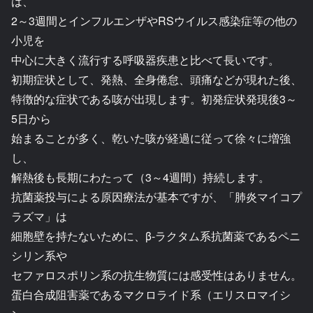
は、
2～3週間とインフルエンザやRSウイルス感染症等の他の
小児を
中心に大きく流行する呼吸器疾患と比べて長いです。
初期症状として、発熱、全身倦怠、頭痛などが現れた後、
特徴的な症状である咳が出現します。初発症状発現後3～
5日から
始まることが多く、乾いた咳が経過に従って徐々に増強
し、
解熱後も長期にわたって（3～4週間）持続します。
抗菌薬投与による原因療法が基本ですが、「肺炎マイコプ
ラズマ」は
細胞壁を持たないために、β-ラクタム系抗菌薬であるペニ
シリン系や
セファロスポリン系の抗生物質には感受性はありません。
蛋白合成阻害薬であるマクロライド系（エリスロマイシ