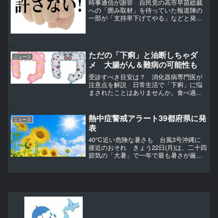
時事通信が謝罪 自民党の高市早苗総裁
への「囲み取材」を待っていた報道陣の
一部が「支持率下げてやる」などと発言
したとされる動画が、X（旧ツイッター）
などのSNS上で拡散された。日本テレビ
がインターネット上で生中継する中で、
報道陣の声をマイクが...
ただの「下痢」と油断しちゃダ
ニュース
メ 大腸がん＆難病の可能性も
受診すべき目安は？ 消化器病専門医が
注意点を解説 日常生活で「下痢」に悩
まされたことはありませんか。食べ過ぎ
た後やお酒を飲み過ぎた後などに起きる
ことがある一方、原因がよく分からない
まま起きることもあります。【要注意】
熱中症警戒アラート39都府県に発
ニュース
うそでしょ…？ 実は「中...
表
40℃近い危険な暑さも 台風3号沖縄に
接近のおそれ きょう22日(月)は、二十四
節気の「大暑」で一年で最も暑さが厳し
くなるころだが、危険な暑さが続きそう
だ。特に東海から関東の内陸で、40℃に
迫る暑さの所がある見込み。大気の状態
も非常に不安定...