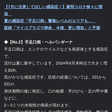
【7月に注意してほしい感染症！】新型コロナ徐々に増
加
夏の感染症「手足口病」警報レベルのエリアも…
医師「マイコプラズマ肺炎、今後、更に増加」と予測
◆【No.2】手足口病・ヘルパンギーナ
手足口病は、エンテロウイルスなどを病原体とする感染症
で、
流行は夏に集中しています。2024年6月末時点で大きく増
え始め、
気がかりな感染症です。症状の経過については、3日から
5日の
潜伏期間の後に発症し、口の粘膜・手のひら・足の甲や裏
などに、
2～3ミリの水疱性の発疹が現れます。
手足口病の感染経路としては飛沫感染、接触感染、糞口感