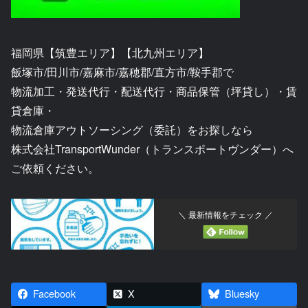
福岡県【筑豊エリア】【北九州エリア】
飯塚市/田川市/嘉麻市/嘉穂郡/直方市/鞍手郡で
物流加工・発送代行・配送代行・商品保管（坪貸し）・賃
貸倉庫・
物流倉庫アウトソーシング（委託）をお探しなら
株式会社TransportWunder（トランスポートヴンダー）へ
ご依頼ください。
＼ 最新情報をチェック ／
Facebook
X
Bluesky