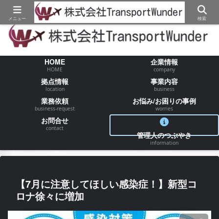
【物流/運送/配送】でお困りの事が御座いましたらお気軽にご相談ください
メニュー
検索
HOME
企業情報
HOME
company
拠点情報
事業内容
location
business
業務依頼
お悩み/お困りの事例
business-request
worries
お問合せ
contact
管理人のつぶやき
information
【7月に注意してほしい感染症！】新型コ
ロナ徐々に増加