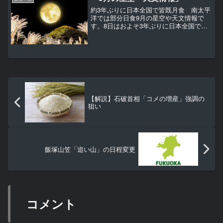
約3年ぶりに日本全国で皆既月食 南太平
洋では部分日食9月の星空や天文情報で
す。8日はおよそ3年ぶりに日本全国で皆
既月食が見られます。また、22日には南
太平洋で部分日食が起こります。日食は
日本では見られないものの、環のある惑
星として人気の土星...
【解説】石破首相「コメの増産」強調の
狙い
飯塚山笠「追い山」の日程変更
コメント