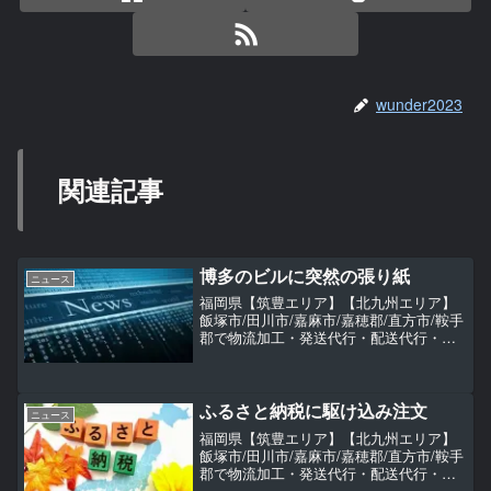
wunder2023
関連記事
博多のビルに突然の張り紙
ニュース
福岡県【筑豊エリア】【北九州エリア】
飯塚市/田川市/嘉麻市/嘉穂郡/直方市/鞍手
郡で物流加工・発送代行・配送代行・商
品保管（坪貸し）・物流倉庫アウトソー
シング（委託）をお探しなら
TransportWunder（トランスポートヴンダ
ー）へご依頼ください。
ふるさと納税に駆け込み注文
ニュース
福岡県【筑豊エリア】【北九州エリア】
飯塚市/田川市/嘉麻市/嘉穂郡/直方市/鞍手
郡で物流加工・発送代行・配送代行・商
品保管（坪貸し）・物流倉庫アウトソー