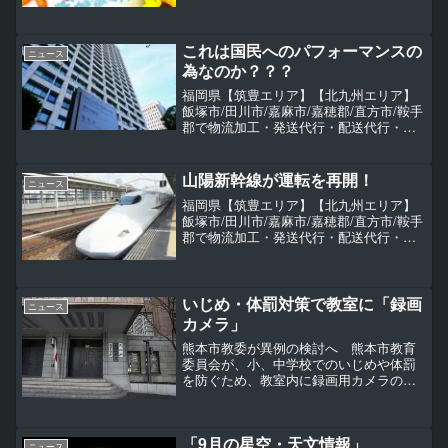
シング（委託）をお探しなら
TransportWunder（トランスポートヴンダ
ー）へご依頼ください。
これは国民へのパフォーマンスの
ニュース
為なのか？？？
福岡県【筑豊エリア】【北九州エリア】
飯塚市/田川市/嘉麻市/嘉穂郡/直方市/鞍手
郡で物流加工・発送代行・配送代行・商
品保管（坪貸し）・物流倉庫アウトソー
シング（委託）をお探しなら
TransportWunder（トランスポートヴンダ
山陽新幹線が運転を再開！
ニュース
ー）へご依頼ください。
福岡県【筑豊エリア】【北九州エリア】
飯塚市/田川市/嘉麻市/嘉穂郡/直方市/鞍手
郡で物流加工・発送代行・配送代行・商
品保管（坪貸し）・物流倉庫アウトソー
シング（委託）をお探しなら
TransportWunder（トランスポートヴンダ
ー）へご依頼ください。
いじめ・体罰対策で教室に「録画
ニュース
カメラ」
熊本市教委が異例の検討へ 熊本市教育
委員会が、小、中学校でのいじめや体罰
を防ぐため、教室内に録画用カメラの設
置を検討することになった。有識者らで
つくる市の教育行政審議会が28日、教育
長に答申した。文部科学省によると、い
「9月の星空・天文情報」
じめ防止などの目的での...
ニュース