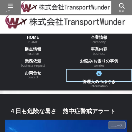
【物流/運送/配送】でお困りの事が御座いましたらお気軽にご相談ください
メニュー
検索
HOME
企業情報
HOME
company
拠点情報
事業内容
location
business
業務依頼
お悩み/お困りの事例
business-request
worries
お問合せ
contact
管理人のつぶやき
information
４日も危険な暑さ 熱中症警戒アラート
ニュース