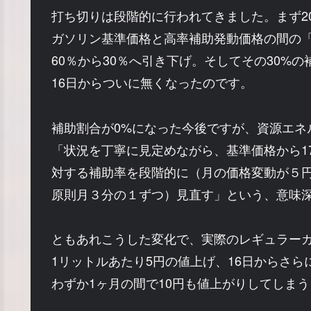
打ち切りは段階的に行われてきました。まず202
ガソリン基準価格と高率補助発動価格の間の
60％から30％へ引き下げ。そしてその30%の
16日からついに無くなったのです。
補助割合が0%になった今後ですが、資源エネ
「状況を丁寧に見定めながら、基準価格から1
対する補助率を段階的に（月の価格変動が５
原則月３分の１ずつ）見直す」という、意味
ともあれこうした変化で、実際のレギュラー
1リットルあたり5円の値上げ、16日からさら
わずか1ヶ月の間で10円も値上がりしてしま