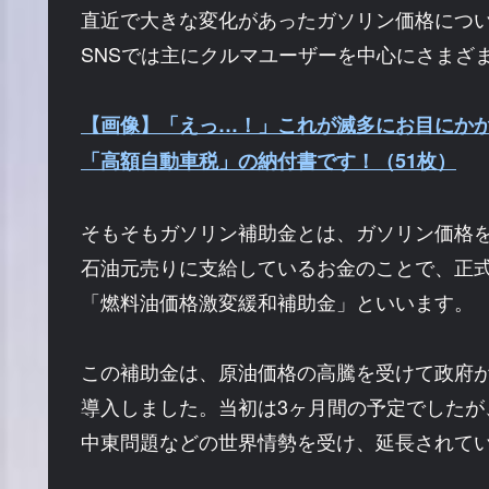
直近で大きな変化があったガソリン価格につ
SNSでは主にクルマユーザーを中心にさまざ
【画像】「えっ…！」これが滅多にお目にか
「高額自動車税」の納付書です！（51枚）
そもそもガソリン補助金とは、ガソリン価格
石油元売りに支給しているお金のことで、正
「燃料油価格激変緩和補助金」といいます。
この補助金は、原油価格の高騰を受けて政府が2
導入しました。当初は3ヶ月間の予定でしたが
中東問題などの世界情勢を受け、延長されて