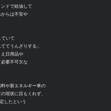
タンドで給油して
民からは不安や
していて
れててうんざりする」
さえ日用品や
て必要不可欠な
燃料や新エネルギー車の
有の現状に目もくれず、
決定したという