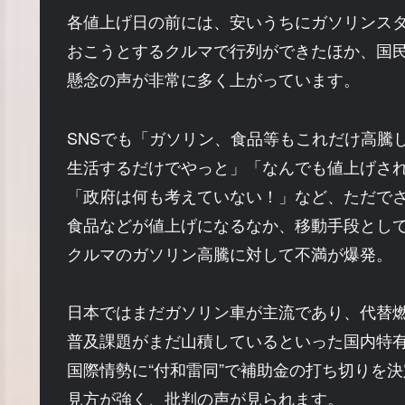
各値上げ日の前には、安いうちにガソリンス
おこうとするクルマで行列ができたほか、国
懸念の声が非常に多く上がっています。
SNSでも「ガソリン、食品等もこれだけ高騰
生活するだけでやっと」「なんでも値上げさ
「政府は何も考えていない！」など、ただで
食品などが値上げになるなか、移動手段とし
クルマのガソリン高騰に対して不満が爆発。
日本ではまだガソリン車が主流であり、代替
普及課題がまだ山積しているといった国内特
国際情勢に“付和雷同”で補助金の打ち切りを
見方が強く、批判の声が見られます。