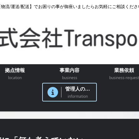
【物流/運送/配送】でお困りの事が御座いましたらお気軽にご相談くださ
拠点情報
事業内容
業務依頼
location
business
business-request
管理人のつぶやき
information