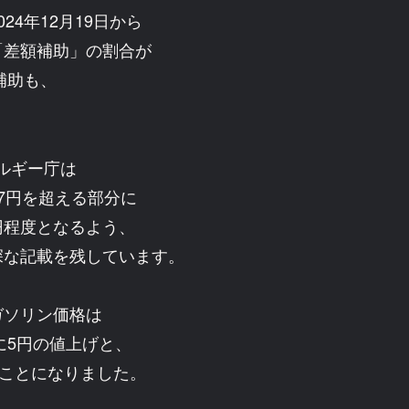
4年12月19日から
「差額補助」の割合が
補助も、
ルギー庁は
7円を超える部分に
円程度となるよう、
深な記載を残しています。
ガソリン価格は
に5円の値上げと、
うことになりました。