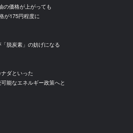
原油の価格が上がっても
が175円程度に
が「脱炭素」の妨げになる
カナダといった
続可能なエネルギー政策へと
、