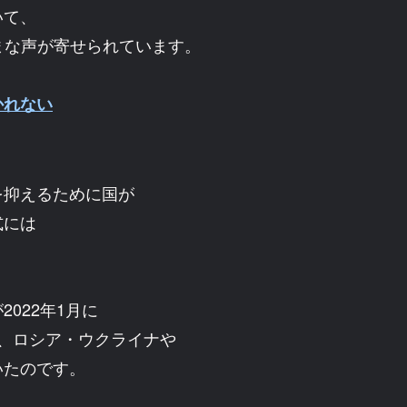
いて、
まな声が寄せられています。
かれない
を抑えるために国が
式には
022年1月に
、ロシア・ウクライナや
いたのです。