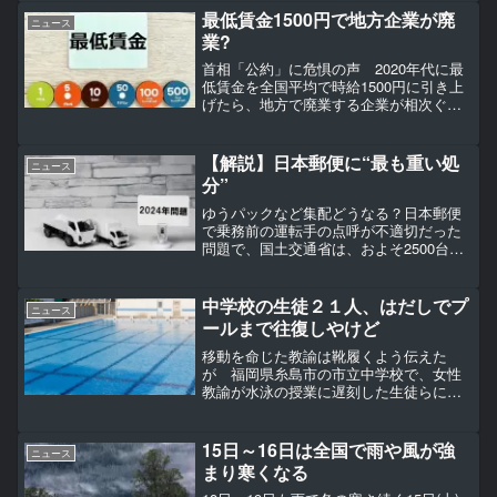
めの「脱法スキーム」を推奨していると
最低賃金1500円で地方企業が廃
もうけとられかねない内容...
ニュース
業?
首相「公約」に危惧の声 2020年代に最
低賃金を全国平均で時給1500円に引き上
げたら、地方で廃業する企業が相次ぐの
ではないか――。最低賃金を審議する関
係者の一部で、石破茂首相が掲げた「公
約」を危惧する声が上がっている。こう
【解説】日本郵便に“最も重い処
ニュース
した懸念が影響し...
分”
ゆうパックなど集配どうなる？日本郵便
で乗務前の運転手の点呼が不適切だった
問題で、国土交通省は、およそ2500台の
トラックなどを対象に、自動車貨物運送
の事業許可を取り消す方針を固めまし
た。なぜ最も重い処分になったのか、日
中学校の生徒２１人、はだしでプ
ニュース
本テレビ社会部の中濱弘...
ールまで往復しやけど
移動を命じた教諭は靴履くよう伝えた
が 福岡県糸島市の市立中学校で、女性
教諭が水泳の授業に遅刻した生徒らに、
校舎から屋外プールまでの移動時間を計
測するよう指示し、はだしで往復した生
徒２１人が足裏にやけどを負っていたこ
15日～16日は全国で雨や風が強
ニュース
とがわかった。学校は「不適...
まり寒くなる