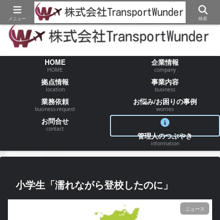
【物流/運送/配送】でお困りの事が御座いましたらお気軽にご相談ください
メニュー
検索
HOME
企業情報
HOME
company
拠点情報
事業内容
location
business
業務依頼
お悩み/お困りの事例
business-request
worries
お問合せ
contact
管理人のつぶやき
information
小学生「濡れながら登校したのに」
ニュース