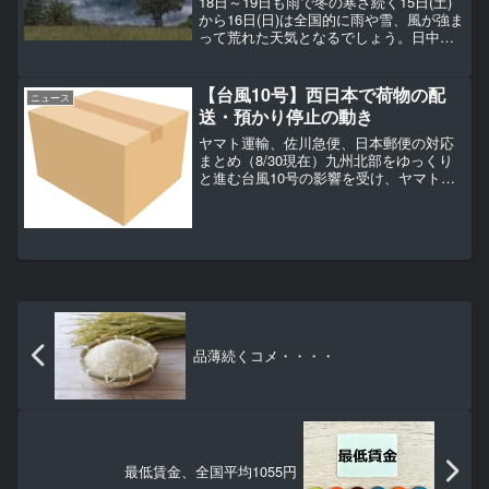
18日～19日も雨で冬の寒さ続く15日(土)
から16日(日)は全国的に雨や雪、風が強ま
って荒れた天気となるでしょう。日中は
気温が上がらず、冬のような寒さが戻る
所もありそうです。18日(火)から19日(水)
は再び広く雨や雪が降るでしょう。し
【台風10号】西日本で荷物の配
ニュース
ば...
送・預かり停止の動き
ヤマト運輸、佐川急便、日本郵便の対応
まとめ（8/30現在）九州北部をゆっくり
と進む台風10号の影響を受け、ヤマト運
輸、佐川急便、日本郵便の大手配送キャ
リアでは、九州地域での荷物の配送、預
かりなどを停止。全国的に荷物の配送に
遅れが生じる可能性...
品薄続くコメ・・・・
最低賃金、全国平均1055円