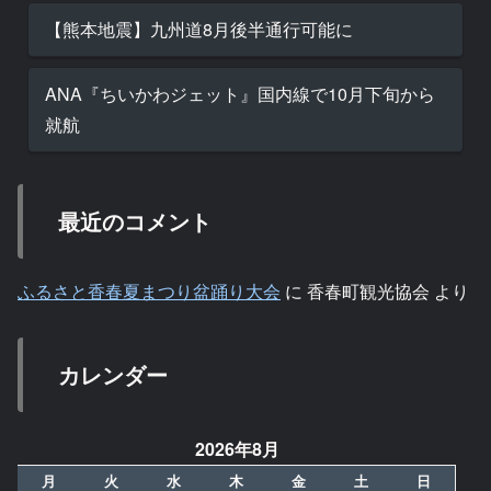
【熊本地震】九州道8月後半通行可能に
ANA『ちいかわジェット』国内線で10月下旬から
就航
最近のコメント
ふるさと香春夏まつり盆踊り大会
に
香春町観光協会
より
カレンダー
2026年8月
月
火
水
木
金
土
日