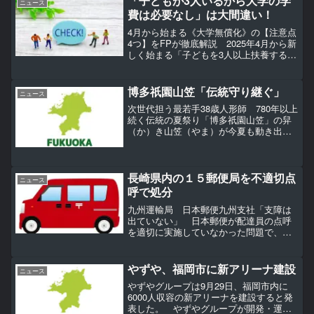
「子どもが3人いるから大学の学
ニュース
費は必要なし」は大間違い！
4月から始まる《大学無償化》の【注意点
4つ】をFPが徹底解説 2025年4月から新
しく始まる「子どもを3人以上扶養する世
帯の大学無償化」。現行の「高等教育の
修学支援新制度」には所得制限がある
が、新制度では所得制限なしで入学金と
博多祇園山笠「伝統守り継ぐ」
ニュース
授業料の無償化...
次世代担う最若手38歳人形師 780年以上
続く伝統の夏祭り「博多祇園山笠」の舁
（か）き山笠（やま）が今夏も動き出
し、福岡・博多の街を熱気の渦に包んで
いる。山笠を手掛ける人形師は高齢化が
進む一方、次世代を担う若手が徐々に存
在感を示し始めた。舁...
長崎県内の１５郵便局を不適切点
ニュース
呼で処分
九州運輸局 日本郵便九州支社「支障は
出ていない」 日本郵便が配達員の点呼
を適切に実施していなかった問題で、九
州運輸局は１７日、長崎県内の１５郵便
局に対し、貨物自動車運送事業法に基づ
き、車両計１６台を４５～１０９日間使
やずや、福岡市に新アリーナ建設
ニュース
用停止とする行政処分を通...
やずやグループは9月29日、福岡市内に
6000人収容の新アリーナを建設すると発
表した。 やずやグループが開発・運営