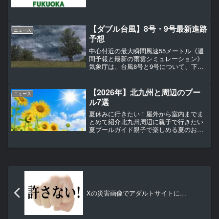
する複合施設「香椎照葉アイランドア
イ」（福岡市東区）内に建設する。地上4
階建てで、延床面積は約1万4000平方メー
トル。工事着...
【ダブル台風】8号・9号最新進路
ニュース
予想
中心付近の最大瞬間風速55メートル《週
間予報と最新の雨雲シミュレーション》
気象庁は、台風8号と9号について、下記
のように台風情報を発表し注意を呼びか
けています。【画像】台風8号・9号の最
新進路予想と全国週間予報、雨雲シミュ
【2026年】北九州と周辺のプー
ニュース
レーション■台風8...
ル7選
夏休みに行きたい！屋外から室内までま
とめて紹介北九州周辺に親子で行きたい
夏プールガイド親子で楽しめる夏のおす
すめプール、編集部から注目の7選を紹介
します。夏の暑さを乗り切るために、北
九州市内のプールで涼んでみませんか？
今回は、北九州市立の屋...
Xの災害画像でアダルトサイトに…