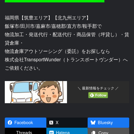
福岡県【筑豊エリア】【北九州エリア】
飯塚市/田川市/嘉麻市/嘉穂郡/直方市/鞍手郡で
物流加工・発送代行・配送代行・商品保管（坪貸し）・賃
貸倉庫・
物流倉庫アウトソーシング（委託）をお探しなら
株式会社TransportWunder（トランスポートヴンダー）へ
ご依頼ください。
＼ 最新情報をチェック ／
Facebook
X
Bluesky
Threads
Hatena
Copy