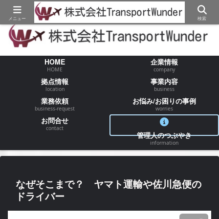
【物流/運送/配送】でお困りの事が御座いましたらお気軽にご相談ください
メニュー
検索
HOME
企業情報
HOME
company
拠点情報
事業内容
location
business
業務依頼
お悩み/お困りの事例
business-request
worries
お問合せ
contact
管理人のつぶやき
information
なぜそこまで？ ヤマト運輸や佐川急便の
ドライバー