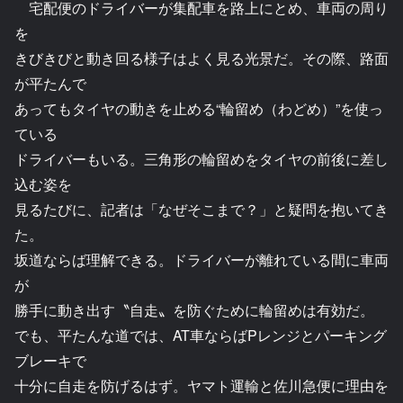
宅配便のドライバーが集配車を路上にとめ、車両の周り
を
きびきびと動き回る様子はよく見る光景だ。その際、路面
が平たんで
あってもタイヤの動きを止める“輪留め（わどめ）”を使っ
ている
ドライバーもいる。三角形の輪留めをタイヤの前後に差し
込む姿を
見るたびに、記者は「なぜそこまで？」と疑問を抱いてき
た。
坂道ならば理解できる。ドライバーが離れている間に車両
が
勝手に動き出す〝自走〟を防ぐために輪留めは有効だ。
でも、平たんな道では、AT車ならばPレンジとパーキング
ブレーキで
十分に自走を防げるはず。ヤマト運輸と佐川急便に理由を